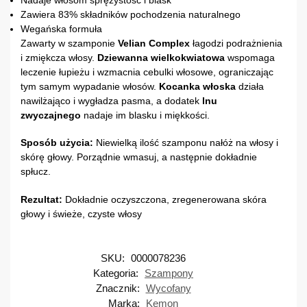
Zawiera 83% składników pochodzenia naturalnego
Wegańska formuła
Zawarty w szamponie
Velian Complex
łagodzi podrażnienia
i zmiękcza włosy.
Dziewanna wielkokwiatowa
wspomaga
leczenie łupieżu i wzmacnia cebulki włosowe, ograniczając
tym samym wypadanie włosów.
Kocanka włoska
działa
nawilżająco i wygładza pasma, a dodatek
lnu
zwyczajnego
nadaje im blasku i miękkości.
Sposób użycia:
Niewielką ilość szamponu nałóż na włosy i
skórę głowy. Porządnie wmasuj, a następnie dokładnie
spłucz.
Rezultat:
Dokładnie oczyszczona, zregenerowana skóra
głowy i świeże, czyste włosy
SKU:
0000078236
Kategoria:
Szampony
Znacznik:
Wycofany
Marka:
Kemon