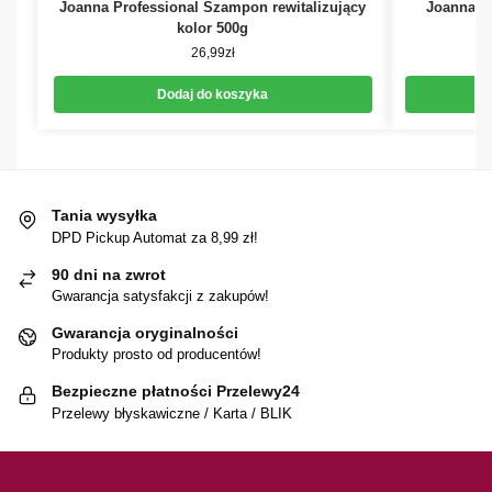
Joanna Professional Szampon rewitalizujący
Joanna P
kolor 500g
26,99
zł
Dodaj do koszyka
Tania wysyłka
DPD Pickup Automat za 8,99 zł!
90 dni na zwrot
Gwarancja satysfakcji z zakupów!
Gwarancja oryginalności
Produkty prosto od producentów!
Bezpieczne płatności Przelewy24
Przelewy błyskawiczne / Karta / BLIK