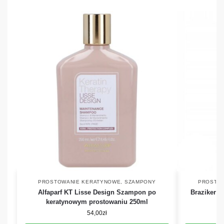
PROSTOWANIE KERATYNOWE
,
SZAMPONY
PROSTO
Alfaparf KT Lisse Design Szampon po
Braziker 
keratynowym prostowaniu 250ml
54,00
zł