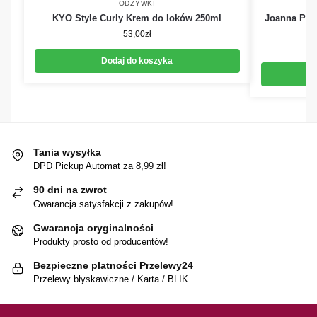
ODŻYWKI
KYO Style Curly Krem do loków 250ml
Joanna Prof
53,00
zł
Dodaj do koszyka
Tania wysyłka
DPD Pickup Automat za 8,99 zł!
90 dni na zwrot
Gwarancja satysfakcji z zakupów!
Gwarancja oryginalności
Produkty prosto od producentów!
Bezpieczne płatności Przelewy24
Przelewy błyskawiczne / Karta / BLIK