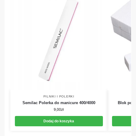
PILNIKI I POLERKI
Semilac Polerka do manicure 400/4000
Blok pole
9,00
zł
Dodaj do koszyka