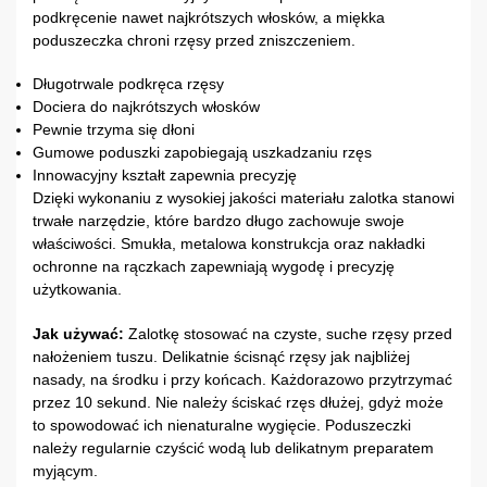
podkręcenie nawet najkrótszych włosków, a miękka
poduszeczka chroni rzęsy przed zniszczeniem.
Długotrwale podkręca rzęsy
Dociera do najkrótszych włosków
Pewnie trzyma się dłoni
Gumowe poduszki zapobiegają uszkadzaniu rzęs
Innowacyjny kształt zapewnia precyzję
Dzięki wykonaniu z wysokiej jakości materiału zalotka stanowi
trwałe narzędzie, które bardzo długo zachowuje swoje
właściwości. Smukła, metalowa konstrukcja oraz nakładki
ochronne na rączkach zapewniają wygodę i precyzję
użytkowania.
Jak używać:
Zalotkę stosować na czyste, suche rzęsy przed
nałożeniem tuszu. Delikatnie ścisnąć rzęsy jak najbliżej
nasady, na środku i przy końcach. Każdorazowo przytrzymać
przez 10 sekund. Nie należy ściskać rzęs dłużej, gdyż może
to spowodować ich nienaturalne wygięcie. Poduszeczki
należy regularnie czyścić wodą lub delikatnym preparatem
myjącym.