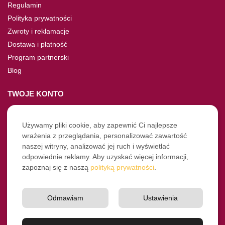
Regulamin
Polityka prywatności
Zwroty i reklamacje
Dostawa i płatność
Program partnerski
Blog
TWOJE KONTO
Moje konto
Nie pamiętasz hasła?
Używamy pliki cookie, aby zapewnić Ci najlepsze
wrażenia z przeglądania, personalizować zawartość
Twoje zamówienia
naszej witryny, analizować jej ruch i wyświetlać
odpowiednie reklamy. Aby uzyskać więcej informacji,
NASZE SOCIALE
zapoznaj się z naszą
polityką prywatności
.
Facebook
Instagram
Odmawiam
Ustawienia
YouTube