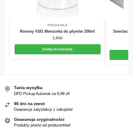
POZOSTAŁE
Ronney #181 Menzurka do płynów 100ml
Semilac Pł
2,40
zł
Dodaj do koszyka
Tania wysyłka
DPD Pickup Automat za 8,99 zł!
90 dni na zwrot
Gwarancja satysfakcji z zakupów!
Gwarancja oryginalności
Produkty prosto od producentów!