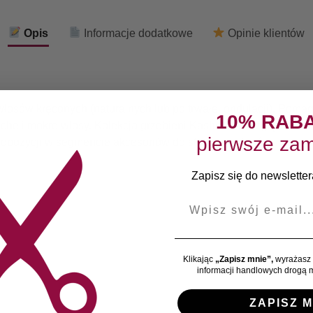
Opis
Informacje dodatkowe
Opinie klientów
łosów kręconych (naturalnych lub po trwałej ondulacji). Pomag
10% RAB
che i mokre włosy. Kolekcja grzebieni Kashōki ze względu na
pierwsze zam
propozycji w segmencie akcesoriów do stylizacji włosów.
Zapisz się do newslettera
E-mail
Klikając
„Zapisz mnie”,
wyrażasz 
informacji handlowych drogą m
ZAPISZ M