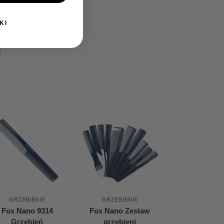
KI
i
GRZEBIENIE
GRZEBIENIE
Fox Nano 9314
Fox Nano Zestaw
Grzebień
grzebieni