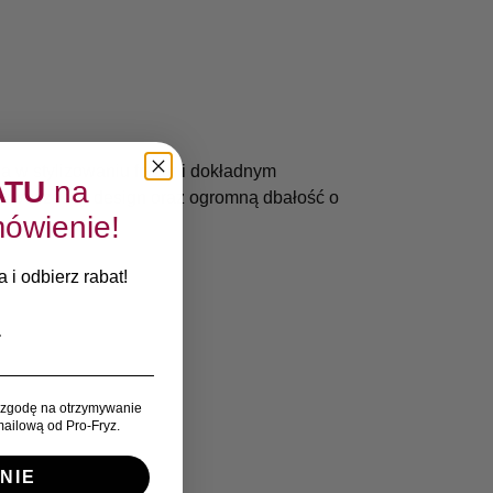
a w stylizowaniu fryzur i dokładnym
ATU
na
 nowoczesny design oraz ogromną dbałość o
ówienie!
 i odbierz rabat!
zgodę na otrzymywanie
ailową od Pro-Fryz.
NIE