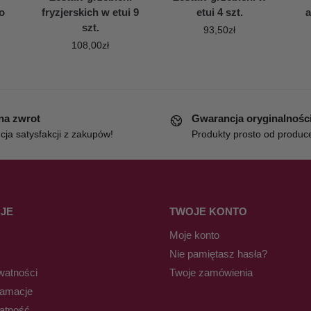
o
fryzjerskich w etui 9
etui 4 szt.
a
szt.
93,50
zł
108,00
zł
 na zwrot
Gwarancja oryginalnośc
ja satysfakcji z zakupów!
Produkty prosto od produc
JE
TWOJE KONTO
Moje konto
Nie pamiętasz hasła?
watności
Twoje zamówienia
lamacje
łatność