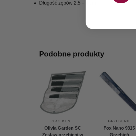
Długość zębów 2,5 – 4 cm
Podobne produkty
GRZEBIENIE
GRZEBIENIE
Olivia Garden SC
Fox Nano 9315
Zestaw grzebieni w
Grzebień