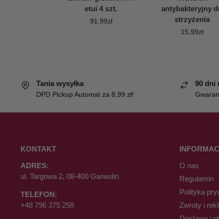
etui 4 szt.
antybakteryjny d
strzyżenia
91,99
zł
15,99
zł
Tania wysyłka
90 dni
DPD Pickup Automat za 8,99 zł!
Gwaranc
KONTAKT
INFORMAC
ADRES:
O nas
ul. Targowa 2, 08-400 Garwolin
Regulamin
Polityka pry
TELEFON:
+48 796 375 258
Zwroty i rek
Dostawa i p