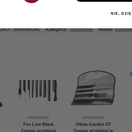
NIE, DZIĘ
SKU:
0000065340
Kategoria:
Grzebienie
Marka:
Kashok
GRZEBIENIE
GRZEBIENIE
Fox Line Black
Olivia Garden ST
Zestaw grzebieni
Zestaw grzebieni w