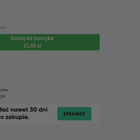
ze)
Dodaj do koszyka
11,80 zł
któw
y24