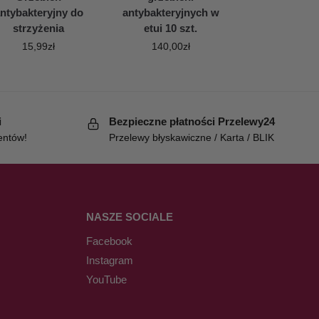
ntybakteryjny do
antybakteryjnych w
strzyżenia
etui 10 szt.
15,99
zł
140,00
zł
i
Bezpieczne płatności Przelewy24
entów!
Przelewy błyskawiczne / Karta / BLIK
NASZE SOCIALE
Facebook
Instagram
YouTube