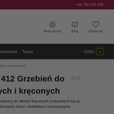
+48 796 375 258
Moje konto
Blog
Ulubione
rezentowe
Tatuaż
0,00
zł
0
tych i kręconych
 412 Grzebień do
ch i kręconych
polecany do włosów kręconych (naturalnych lub po
ylizowaniu fryzur i dokładnym rozczesywaniu