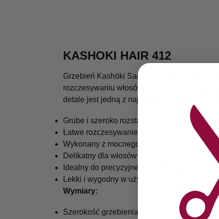
KASHOKI HAIR 412
Grzebień Kashōki Sachiko jest polecany do w
rozczesywaniu włosów. Do stosowania na su
detale jest jedną z najbardziej eleganckich 
Grube i szeroko rozstawione zęby
Łatwe rozczesywanie włosów
Wykonany z mocnego tworzywa
Delikatny dla włosów i skóry głowy
Idealny do precyzyjnego modelowania
Lekki i wygodny w użyciu
Wymiary:
Szerokość grzebienia 18 cm