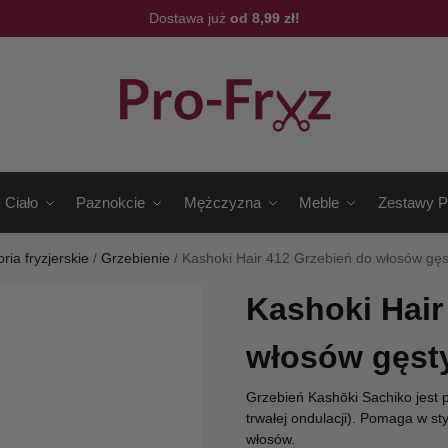
Dostawa już
od 8,99 zł!
Ciało
Paznokcie
Mężczyzna
Meble
Zestawy P
ria fryzjerskie
/
Grzebienie
/
Kashoki Hair 412 Grzebień do włosów gęs
Kashoki Hair
włosów gęsty
Grzebień Kashōki Sachiko jest 
trwałej ondulacji). Pomaga w st
włosów.