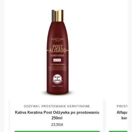
ODŻYWKI
,
PROSTOWANIE KERATYNOWE
PROSTO
Kativa Keratina Post Odżywka po prostowaniu
Alfapar
250ml
kerat
23,50
zł