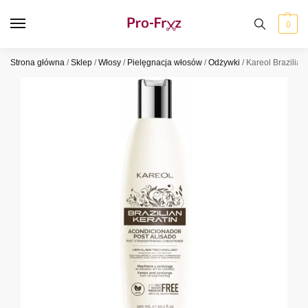
0
Strona główna
/
Sklep
/
Włosy
/
Pielęgnacja włosów
/
Odżywki
/
Kareol Brazilia