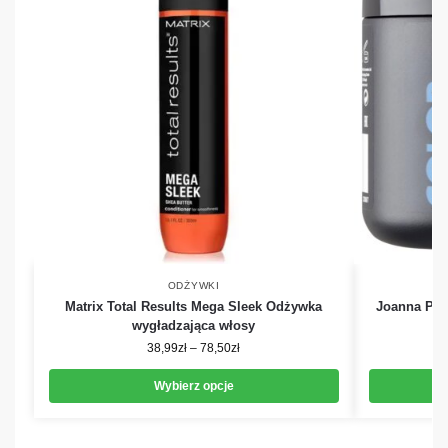
ODŻYWKI
Matrix Total Results Mega Sleek Odżywka
Joanna Pro
wygładzająca włosy
38,99
zł
–
78,50
zł
Wybierz opcje