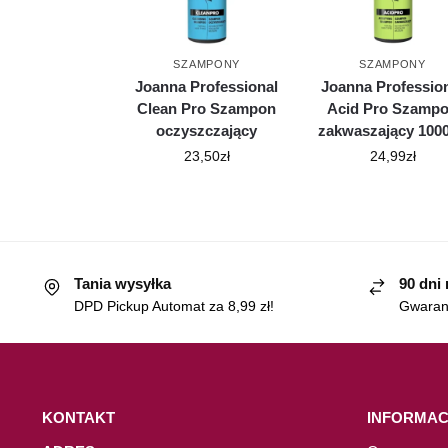
SZAMPONY
SZAMPONY
Joanna Professional
Joanna Professio
Clean Pro Szampon
Acid Pro Szamp
oczyszczający
zakwaszający 100
23,50
zł
24,99
zł
Tania wysyłka
90 dni
DPD Pickup Automat za 8,99 zł!
Gwaranc
KONTAKT
INFORMAC