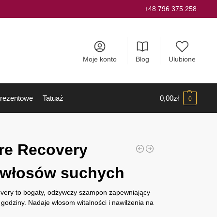
+48 796 375 258
Moje konto
Blog
Ulubione
rezentowe
Tatuaż
0,00
zł
0
re Recovery
włosów suchych
ery to bogaty, odżywczy szampon zapewniający
godziny. Nadaje włosom witalności i nawilżenia na