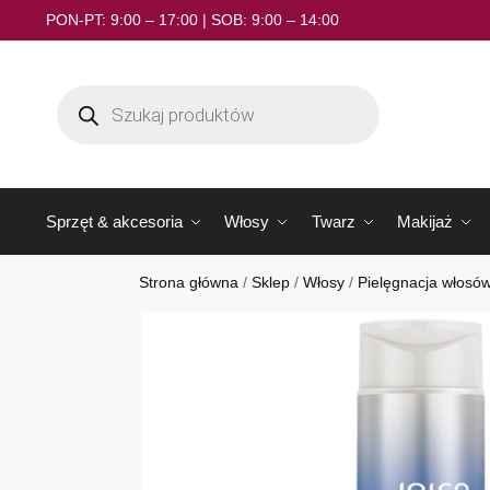
PON-PT: 9:00 – 17:00 | SOB: 9:00 – 14:00
Sprzęt & akcesoria
Włosy
Twarz
Makijaż
Strona główna
/
Sklep
/
Włosy
/
Pielęgnacja włosó