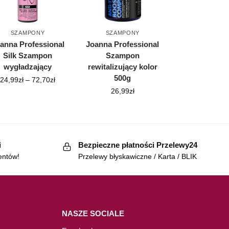
SZAMPONY
SZAMPONY
anna Professional
Joanna Professional
Silk Szampon
Szampon
wygładzający
rewitalizujący kolor
500g
24,99
zł
–
72,70
zł
26,99
zł
i
Bezpieczne płatności Przelewy24
entów!
Przelewy błyskawiczne / Karta / BLIK
NASZE SOCIALE