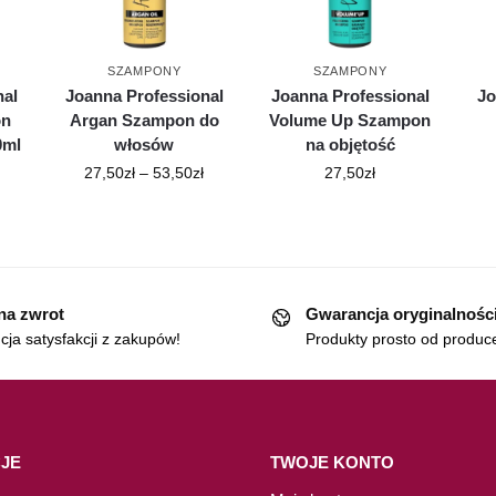
SZAMPONY
SZAMPONY
nal
Joanna Professional
Joanna Professional
Jo
on
Argan Szampon do
Volume Up Szampon
0ml
włosów
na objętość
27,50
zł
–
53,50
zł
27,50
zł
 na zwrot
Gwarancja oryginalnośc
ja satysfakcji z zakupów!
Produkty prosto od produc
JE
TWOJE KONTO