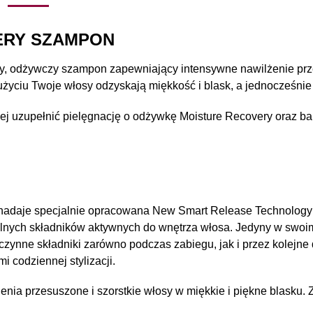
ERY SZAMPON
, odżywczy szampon zapewniający intensywne nawilżenie przez
użyciu Twoje włosy odzyskają miękkość i blask, a jednocześnie 
piej uzupełnić pielęgnację o odżywkę Moisture Recovery oraz b
 nadaje specjalnie opracowana New Smart Release Technology 
alnych składników aktywnych do wnętrza włosa. Jedyny w swoim
roczynne składniki zarówno podczas zabiegu, jak i przez kolejne 
 codziennej stylizacji.
nia przesuszone i szorstkie włosy w miękkie i piękne blasku. 