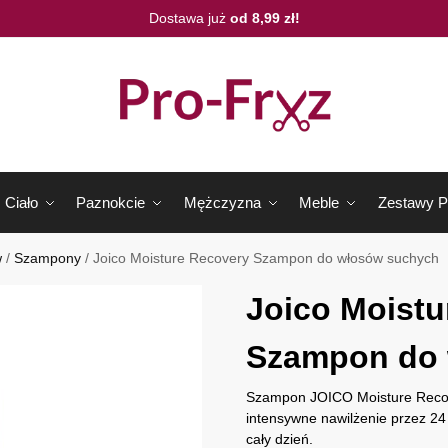
Dostawa już
od 8,99 zł!
Ciało
Paznokcie
Mężczyzna
Meble
Zestawy P
w
/
Szampony
/
Joico Moisture Recovery Szampon do włosów suchych
Joico Moistu
Szampon do 
Szampon JOICO Moisture Recov
intensywne nawilżenie przez 24 
cały dzień.