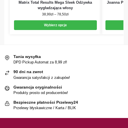
Matrix Total Results Mega Sleek Odżywka
Joanna Prof
wygładzająca włosy
38,99
zł
–
78,50
zł
Wybierz opcje
Tania wysyłka
DPD Pickup Automat za 8,99 zł!
90 dni na zwrot
Gwarancja satysfakcji z zakupów!
Gwarancja oryginalności
Produkty prosto od producentów!
Bezpieczne płatności Przelewy24
Przelewy błyskawiczne / Karta / BLIK