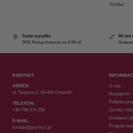
59,50
zł
Tania wysyłka
90 dni
DPD Pickup Automat za 8,99 zł!
Gwaranc
KONTAKT
INFORMAC
ADRES:
O nas
ul. Targowa 2, 08-400 Garwolin
Regulamin
Polityka pry
TELEFON:
+48 796 375 258
Zwroty i rek
Dostawa i p
E-MAIL:
Program par
kontakt@pro-fryz.pl