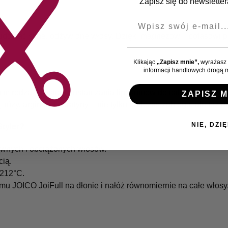
Zapisz się do newslettera
E-mail
budować silne, odżywione włosy. Dzięki magnezowi i potasowi
Klikając
„Zapisz mnie”,
wyrażasz 
informacji handlowych drogą m
im rodzaju system dostarczania liposomów do całej struktury 
ZAPISZ M
róży, argininy i keratyny – nie tylko podczas zabiegu, ale też 
NIE, DZIĘ
tyler?
ztywnych i obciążonych włosów.
cią.
 212°C.
mu JOICO JoiFull na dłonie i nałóż równomiernie na całe włosy