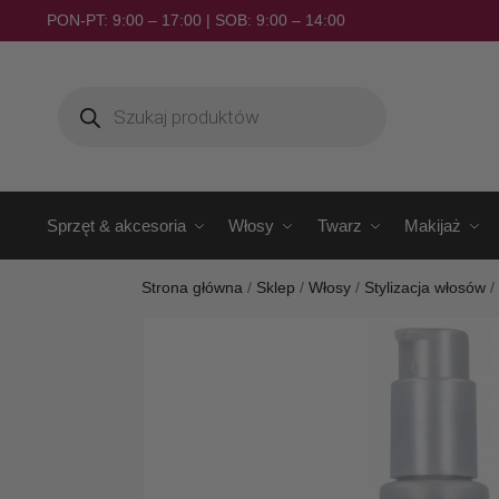
PON-PT: 9:00 – 17:00 | SOB: 9:00 – 14:00
Sprzęt & akcesoria
Włosy
Twarz
Makijaż
Strona główna
/
Sklep
/
Włosy
/
Stylizacja włosów