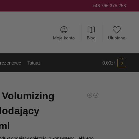
+48 796 375 258
Moje konto
Blog
Ulubione
rezentowe
Tatuaż
0,00
zł
0
l Volumizing
dodający
ml
odukt dodający objętości o konsystencji lekkiego