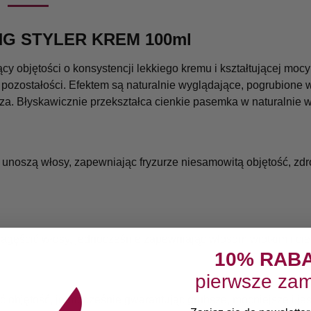
NG STYLER KREM 100ml
ący objętości o konsystencji lekkiego kremu i kształtującej mocy
 pozostałości. Efektem są naturalnie wyglądające, pogrubione 
za. Błyskawicznie przekształca cienkie pasemka w naturalnie w
 unoszą włosy, zapewniając fryzurze niesamowitą objętość, zd
ęścić włosy, jednocześnie zapewniając włosom wiotkim i cienk
10% RAB
pierwsze zam
 objętość, jednocześnie gwarantując grubsze, mocniejsze i jes