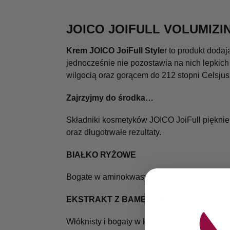
JOICO JOIFULL VOLUMIZI
Krem JOICO JoiFull Style
r to produkt dodaj
jednocześnie nie pozostawia na nich lepkich
wilgocią oraz gorącem do 212 stopni Celsjus
Zajrzyjmy do środka…
Składniki kosmetyków JOICO JoiFull pięknie
oraz długotrwałe rezultaty.
BIAŁKO RYŻOWE
Bogate w aminokwasy, pomaga wzmocnić i zag
EKSTRAKT Z BAMBUSA
Włóknisty i bogaty w krzem, pomaga budować