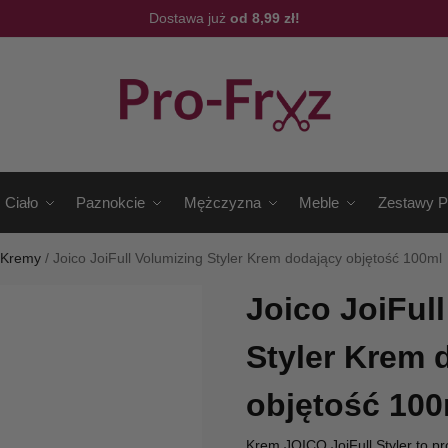
Dostawa już
od 8,99 zł!
Ciało
Paznokcie
Mężczyzna
Meble
Zestawy P
/
Kremy
/
Joico JoiFull Volumizing Styler Krem dodający objętość 100ml
Joico JoiFul
Styler Krem 
objętość 100
Krem JOICO JoiFull Styler to pr