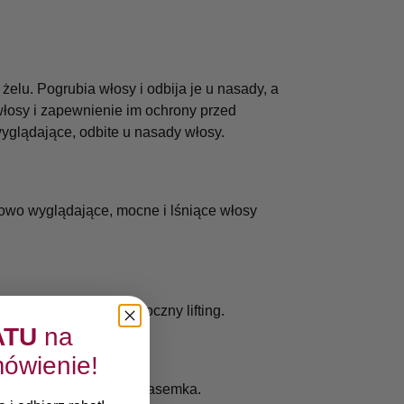
 żelu. Pogrubia włosy i odbija je u nasady, a
włosy i zapewnienie im ochrony przed
yglądające, odbite u nasady włosy.
rowo wyglądające, mocne i lśniące włosy
im objętość oraz widoczny lifting.
ATU
na
ówienie!
zcze bardziej lśniące pasemka.