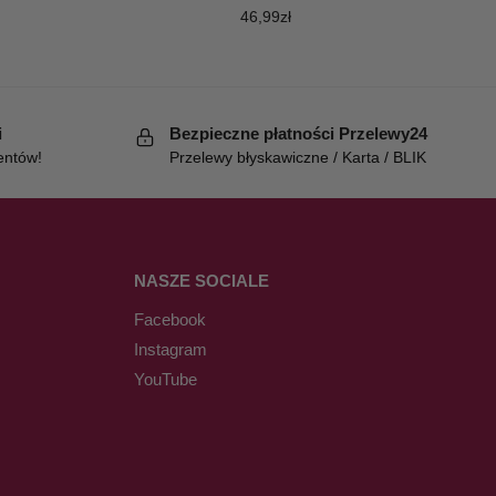
46,99
zł
i
Bezpieczne płatności Przelewy24
entów!
Przelewy błyskawiczne / Karta / BLIK
NASZE SOCIALE
Facebook
Instagram
YouTube