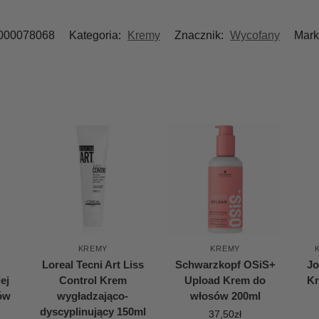
000078068
Kategoria:
Kremy
Znacznik:
Wycofany
Mark
KREMY
KREMY
Loreal Tecni Art Liss
Schwarzkopf OSiS+
Jo
ej
Control Krem
Upload Krem do
Kr
sów
wygładzająco-
włosów 200ml
dyscyplinujący 150ml
37,50
zł