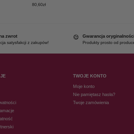
80,60
zł
 na zwrot
Gwarancja oryginalnośc
ja satysfakcji z zakupów!
Produkty prosto od produc
JE
TWOJE KONTO
Moje konto
Nie pamiętasz hasła?
watności
Twoje zamówienia
lamacje
łatność
tnerski