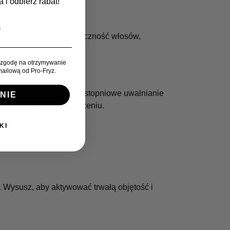
 i odbierz rabat!
 pomaga poprawić elastyczność włosów,
zgodę na otrzymywanie
ailową od Pro-Fryz.
włosów. Zapewnia stałe, stopniowe uwalnianie
NIE
na długo po jego zakończeniu.
KI
. Wysusz, aby aktywować trwałą objętość i