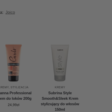
a:
Joico
KREMY
,
STYLIZACJA
KREMY
anna Professional
Subrina Style
em do loków 200g
Smooth&Sleek Krem
stylizujący do włosów
24,99
zł
150ml