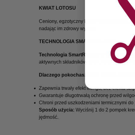
KWIAT LOTOSU
Ceniony, egzotyczny kwiat, który pozwala z
nadając im zdrowy wygląd.
TECHNOLOGIA SMARTRELEASE
Technologia SmartRelease
to jedyny w swo
aktywnych składników: olejku z owocu dzikiej 
Dlaczego pokochasz krem JOICO JoiFull S
Zapewnia trwały efekt liftingu, bez efektu s
Gwarantuje długotrwałą ochronę przed wilgo
Chroni przed uszkodzeniami termicznymi do
Sposób użycia:
Wyciśnij 1 do 2 pompek kre
jędrność.