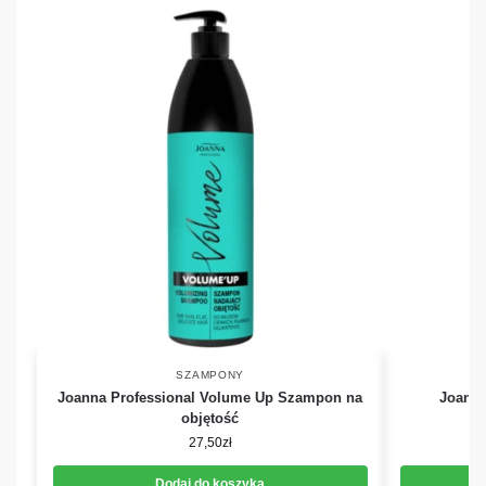
SZAMPONY
Joanna Professional Volume Up Szampon na
Joanna
objętość
27,50
zł
Dodaj do koszyka