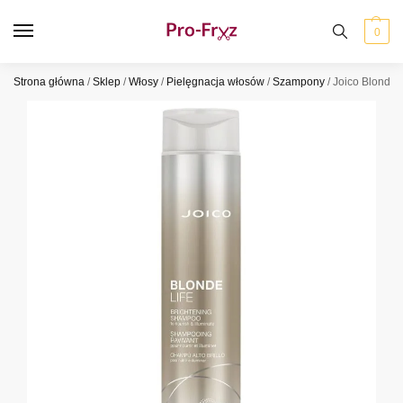
0
Strona główna
/
Sklep
/
Włosy
/
Pielęgnacja włosów
/
Szampony
/
Joico Blonde 