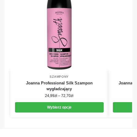
SZAMPONY
Joanna Professional Silk Szampon
Joanna P
wygładzający
24,99
zł
–
72,70
zł
Wybierz opcje