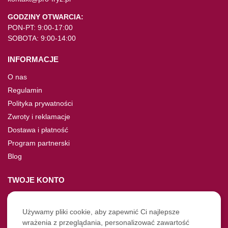
GODZINY OTWARCIA:
PON-PT: 9:00-17:00
SOBOTA: 9:00-14:00
INFORMACJE
O nas
Regulamin
Polityka prywatności
Zwroty i reklamacje
Dostawa i płatność
Program partnerski
Blog
TWOJE KONTO
Moje konto
Nie pamiętasz hasła?
Używamy pliki cookie, aby zapewnić Ci najlepsze
wrażenia z przeglądania, personalizować zawartość
Twoje zamówienia