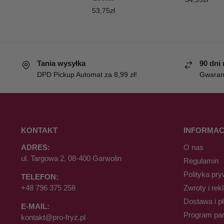
53,75
zł
Tania wysyłka
90 dni
DPD Pickup Automat za 8,99 zł!
Gwaranc
KONTAKT
INFORMAC
ADRES:
O nas
ul. Targowa 2, 08-400 Garwolin
Regulamin
Polityka pry
TELEFON:
+48 796 375 258
Zwroty i rek
Dostawa i p
E-MAIL:
Program par
kontakt@pro-fryz.pl