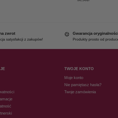
 na zwrot
Gwarancja oryginalnośc
ja satysfakcji z zakupów!
Produkty prosto od produc
JE
TWOJE KONTO
Moje konto
Nie pamiętasz hasła?
watności
Twoje zamówienia
lamacje
łatność
tnerski