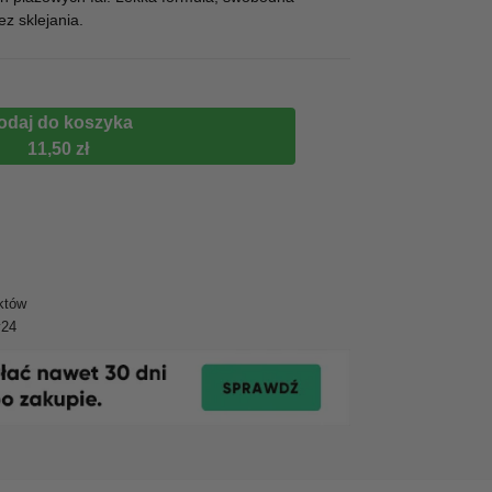
ez sklejania.
odaj do koszyka
11,50 zł
któw
y24