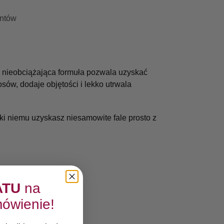
entów
a, nieobciążająca formuła pozwala uzyskać
ów, dodaje objętości i lekko utrwala
ęki niemu uzyskasz niesamowite fale prosto z
ATU
na
ówienie!