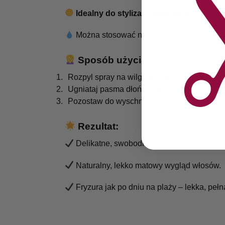
Idealny do stylizacji włosów
prostych i f
Można stosować na włosy wilgotne lub su
Sposób użycia:
Rozpyl spray na wilgotne lub suche włosy z 
Ugniataj pasma dłońmi, aby uzyskać efekt na
Pozostaw do wyschnięcia lub wysusz włosy
Rezultat:
Delikatne, swobodne fale z efektem „beac
Naturalny, lekko matowy wygląd włosów.
Fryzura jak po dniu na plaży – lekka, pełna