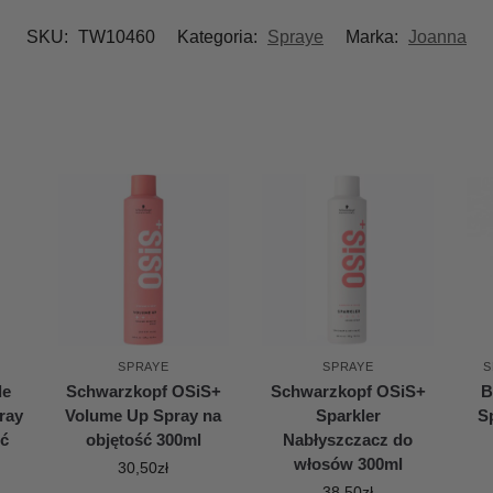
SKU:
TW10460
Kategoria:
Spraye
Marka:
Joanna
SPRAYE
SPRAYE
S
de
Schwarzkopf OSiS+
Schwarzkopf OSiS+
B
ray
Volume Up Spray na
Sparkler
S
ść
objętość 300ml
Nabłyszczacz do
włosów 300ml
30,50
zł
38,50
zł