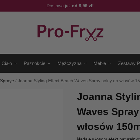
Dostawa już
od 8,99 zł!
Ciało
Paznokcie
Mężczyzna
Meble
Zestawy P
/
Spraye
/
Joanna Styling Effect Beach Waves Spray solny do włosów 1
Joanna Styli
Waves Spray
włosów 150m
Nadaje włosom efekt naturalnyc