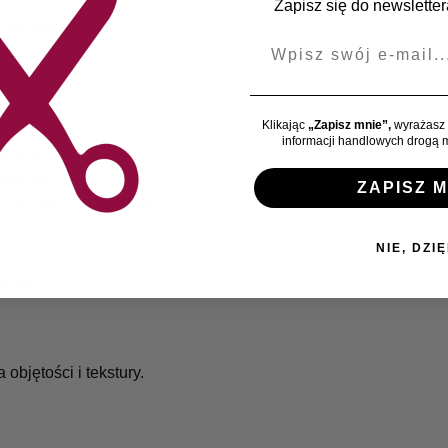
Zapisz się do newslettera
alowanych.
E-mail
che.
Klikając
„Zapisz mnie”,
wyrażasz 
informacji handlowych drogą m
odległości ok. 20 cm.
turalnych fal.
ZAPISZ M
 suszarką z dyfuzorem.
NIE, DZIĘ
h waves”.
 objętości i tekstury.