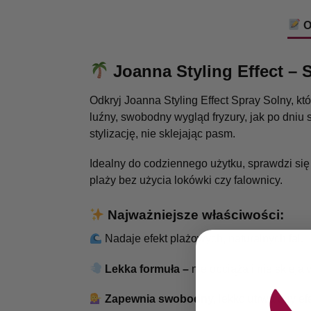
O
Joanna Styling Effect – 
Odkryj Joanna Styling Effect Spray Solny, k
luźny, swobodny wygląd fryzury, jak po dniu
stylizację, nie sklejając pasm.
Idealny do codziennego użytku, sprawdzi się 
plaży bez użycia lokówki czy falownicy.
Najważniejsze właściwości:
Nadaje efekt plażowych, naturalnych fal.
Lekka formuła –
nie obciąża i nie skleja
Zapewnia swobodny,
lekko utrwalony efe