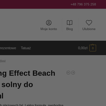
+48 796 375 258
Moje konto
Blog
Ulubione
rezentowe
Tatuaż
0,00
zł
0
50ml
ng Effect Beach
 solny do
l
h plażowych fal. Lekka formuła, swobodna