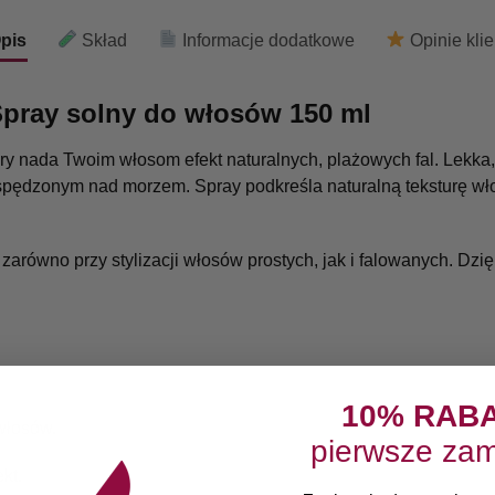
pis
Skład
Informacje dodatkowe
Opinie kli
Spray solny do włosów 150 ml
tóry nada Twoim włosom efekt naturalnych, plażowych fal. Lekk
 spędzonym nad morzem. Spray podkreśla naturalną teksturę włos
zarówno przy stylizacji włosów prostych, jak i falowanych. Dzi
10% RAB
 włosów.
pierwsze zam
kt.