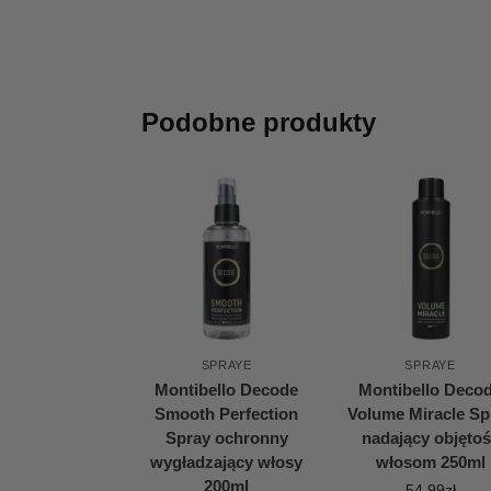
Podobne produkty
SPRAYE
SPRAYE
Montibello Decode
Montibello Deco
Smooth Perfection
Volume Miracle Sp
Spray ochronny
nadający objęto
wygładzający włosy
włosom 250ml
200ml
54,99
zł