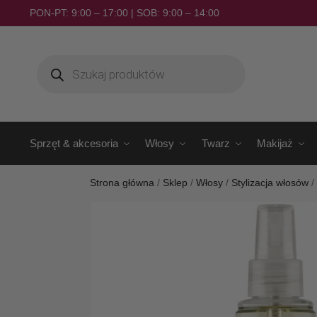
PON-PT: 9:00 – 17:00 | SOB: 9:00 – 14:00
Sprzęt & akcesoria
Włosy
Twarz
Makijaż
Strona główna
/
Sklep
/
Włosy
/
Stylizacja włosów