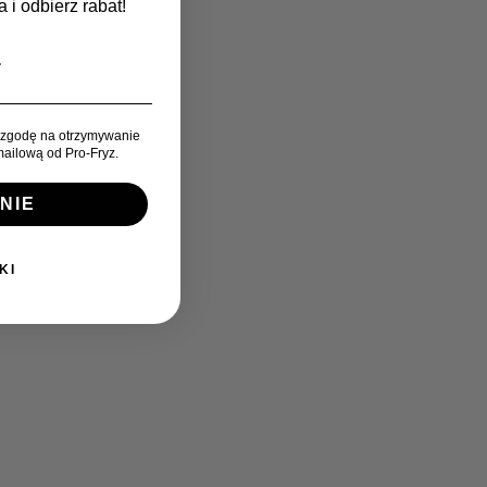
 i odbierz rabat!
zgodę na otrzymywanie
ailową od Pro-Fryz.
NIE
KI