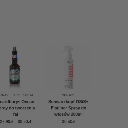
PRAYE
,
STYLIZACJA
SPRAYE
eardburys Ocean
Schwarzkopf OSiS+
pray do tworzenia
Flatliner Spray do
fal
włosów 200ml
27,99
zł
–
60,50
zł
30,50
zł