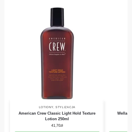
LOTIONY
,
STYLIZACJA
American Crew Classic Light Hold Texture
Wella EI
Lotion 250ml
u
41,70
zł