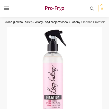
0
Strona główna
/
Sklep
/
Włosy
/
Stylizacja włosów
/
Lotiony
/
Joanna Professiona