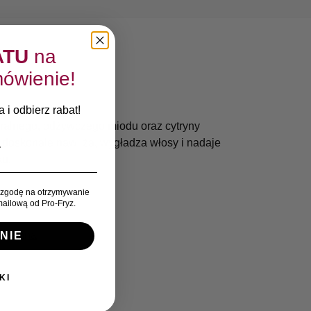
entów
ATU
na
ówienie!
 i odbierz rabat!
ralnego, odżywczego miodu oraz cytryny
doskonale nawilża, wygładza włosy i nadaje
ku.
zgodę na otrzymywanie
ailową od Pro-Fryz.
Joanna
NIE
KI