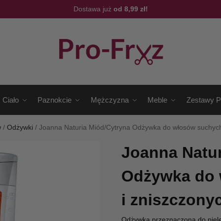
Dostawa już
od 8,99 zł!
Ciało
Paznokcie
Mężczyzna
Meble
Zestawy P
w
/
Odżywki
/
Joanna Naturia Miód/Cytryna Odżywka do włosów suchych
Joanna Natur
Odżywka do 
i zniszczony
Odżywka przeznaczona do pielę