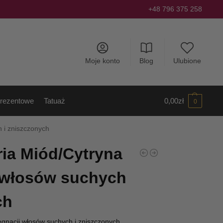
+48 796 375 258
Moje konto
Blog
Ulubione
rezentowe
Tatuaż
0,00
zł
0
 i zniszczonych
ia Miód/Cytryna
włosów suchych
ch
gnacji włosów suchych i zniszczonych.