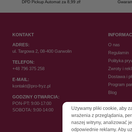
DPD Pickup Automat za 8,99 zł!
Gwaranc
KONTAKT
INFORMAC
ADRES:
O nas
ul. Targowa 2, 08-400 Garwolin
Regulamin
Polityka pry
TELEFON:
+48 796 375 258
Zwroty i rek
Dostawa i p
E-MAIL:
Program par
kontakt@pro-fryz.pl
Blog
GODZINY OTWARCIA:
PON-PT: 9:00-17:00
Używamy pliki cookie, aby z
SOBOTA: 9:00-14:00
wrażenia z przeglądania, pe
naszej witryny, analizować je
odpowiednie reklamy. Aby uzy