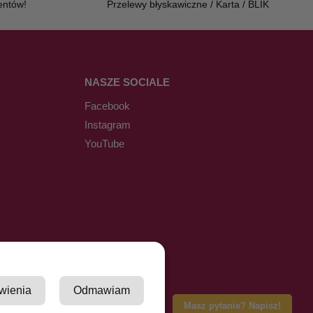
entów!
Przelewy błyskawiczne / Karta / BLIK
NASZE SOCIALE
Facebook
Instagram
YouTube
wienia
Odmawiam
Masz pytanie? Napisz!