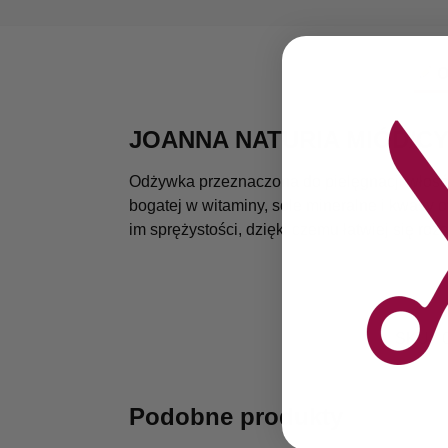
O
JOANNA NATURIA MIÓD/C
Odżywka przeznaczona do pielęgnacji włosó
bogatej w witaminy, sole mineralne i kwas
im sprężystości, dzięki czemu łatwiej się rozc
SKU:
Podobne produkty