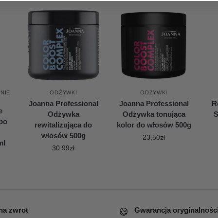
NIE
ODŻYWKI
ODŻYWKI
Joanna Professional
Joanna Professional
R
e
Odżywka
Odżywka tonująca
S
po
rewitalizująca do
kolor do włosów 500g
włosów 500g
23,50
zł
ml
30,99
zł
 na zwrot
Gwarancja oryginalnośc