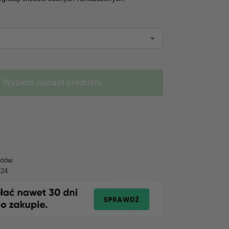
Wybierz wariant produktu
któw
y24