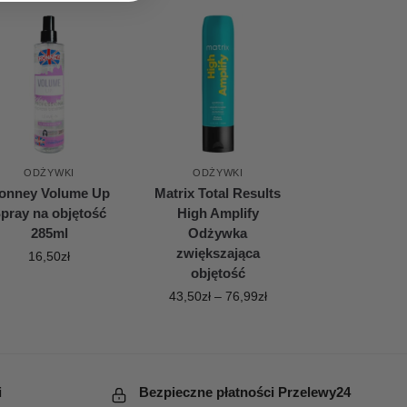
ODŻYWKI
ODŻYWKI
onney Volume Up
Matrix Total Results
pray na objętość
High Amplify
285ml
Odżywka
zwiększająca
16,50
zł
objętość
43,50
zł
–
76,99
zł
i
Bezpieczne płatności Przelewy24