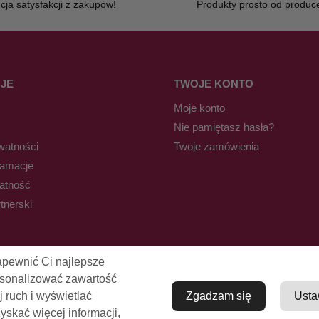
ja satysfakcji z zakupów!
Produkty prosto od produc
JE
TWOJE KONTO
Moje konto
Nie pamiętasz hasła?
watności
Twoje zamówienia
lamacje
łatność
tnerski
apewnić Ci najlepsze
rsonalizować zawartość
j ruch i wyświetlać
Zgadzam się
Usta
skać więcej informacji,
© Pro-Fryz.pl 2021-2026