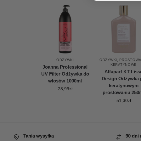
ODŻYWKI
ODŻYWKI
,
PROSTOWA
KERATYNOWE
Joanna Professional
Alfaparf KT Liss
UV Filter Odżywka do
Design Odżywka 
włosów 1000ml
keratynowym
28,99
zł
prostowaniu 250
51,30
zł
Tania wysyłka
90 dni