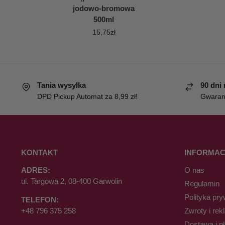
jodowo-bromowa
500ml
15,75
zł
Tania wysyłka
90 dni
DPD Pickup Automat za 8,99 zł!
Gwaranc
KONTAKT
INFORMAC
ADRES:
O nas
ul. Targowa 2, 08-400 Garwolin
Regulamin
Polityka pry
TELEFON:
+48 796 375 258
Zwroty i rek
Dostawa i p