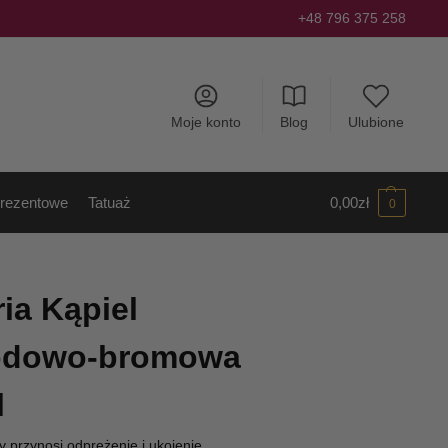
+48 796 375 258
Moje konto
Blog
Ulubione
rezentowe
Tatuaż
0,00
zł
0
ia Kąpiel
jodowo-bromowa
l
 przynosi odprężenie i ukojenie.