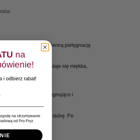
entów
nikach wspomagają codzienną pielęgnację
ATU
na
ówienie!
ć. Sprawia, że skóra staje się miękka,
 i odbierz rabat!
odatkowo działają pielęgnująco i
pośrednio na gąbkę lub skórę. Po
zgodę na otrzymywanie
ailową od Pro-Fryz.
NIE