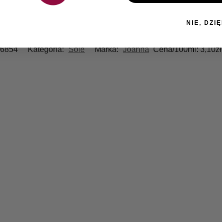
NIE, DZIĘ
6854
Kategoria:
Sole
Marka:
Joanna
Cena/100ml:
3,10
zł