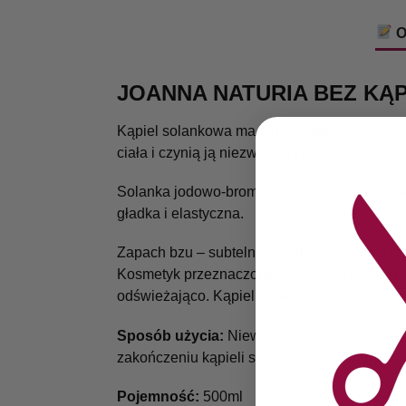
O
JOANNA NATURIA BEZ KĄ
Kąpiel solankowa ma długie tradycje w kosm
ciała i czynią ją niezwykle przyjemną.
Solanka jodowo-bromowa ma dobroczynny wpły
gładka i elastyczna.
Zapach bzu – subtelny, kwiatowy przynosi od
Kosmetyk przeznaczony jest do codziennego 
odświeżająco. Kąpiel solankowa Naturia zap
Sposób użycia:
Niewielką ilość płynu wlać
zakończeniu kąpieli skórę opłukać wodą.
Pojemność:
500ml