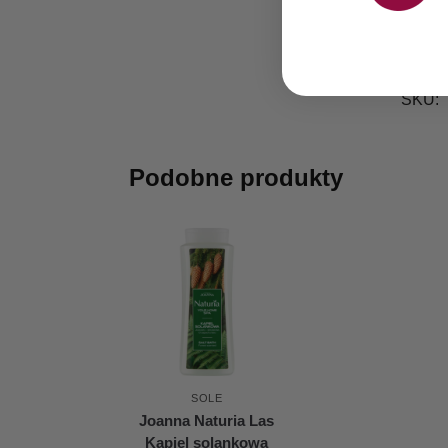
SKU:
Podobne produkty
SOLE
Joanna Naturia Las
Kąpiel solankowa