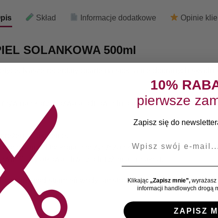
pis
Skład
Informacje dodatkowe
Opinie kli
PIEL SOLANKOWA 500ml
etyce. Nasze receptury oparte na specjalnie dobranych skład
10% RAB
pierwsze zam
w na skórę, pozwala odpowiednio nawilżyć ją, a także odżywi
Zapisz się do newslettera
prężenie i ukojenie.
E-mail
stosowania. Doskonale oczyszcza skórę, a zawarte składniki d
ewni Ci wyjątkową chwilę odprężenia i relaksu.
 do wanny pod strumień wody lub stosować pod prysznicem bez
Klikając
„Zapisz mnie”,
wyrażasz 
informacji handlowych drogą m
ZAPISZ M