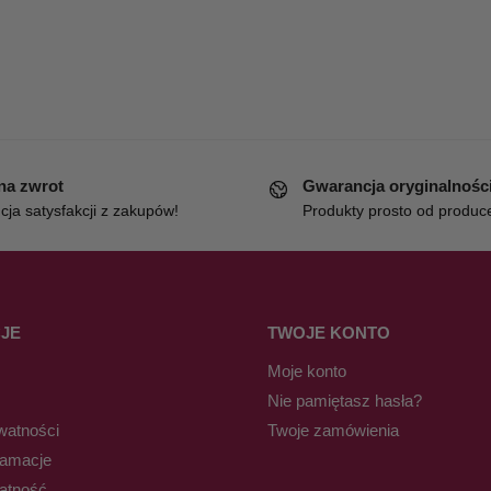
 na zwrot
Gwarancja oryginalnośc
ja satysfakcji z zakupów!
Produkty prosto od produc
JE
TWOJE KONTO
Moje konto
Nie pamiętasz hasła?
watności
Twoje zamówienia
lamacje
łatność