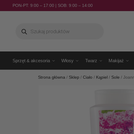
PON-PT: 9:00 – 17:00 | SOB: 9:00 – 14:00
Sprzęt & akcesoria
Włosy
Twarz
Makijaż
Strona główna
/
Sklep
/
Ciało
/
Kąpiel
/
Sole
/
Joann