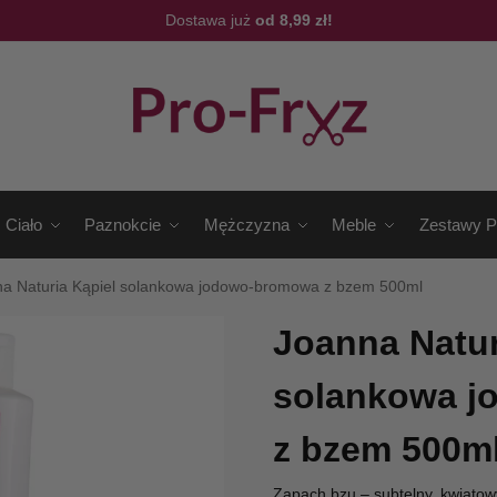
Dostawa już
od 8,99 zł!
Ciało
Paznokcie
Mężczyzna
Meble
Zestawy P
a Naturia Kąpiel solankowa jodowo-bromowa z bzem 500ml
Joanna Natur
solankowa 
z bzem 500m
Zapach bzu – subtelny, kwiatowy