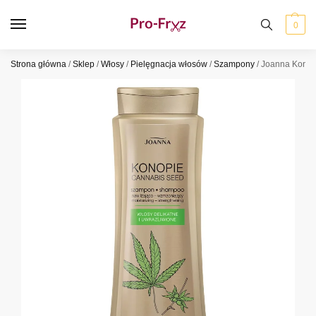
0
Strona główna
/
Sklep
/
Włosy
/
Pielęgnacja włosów
/
Szampony
/
Joanna Konop