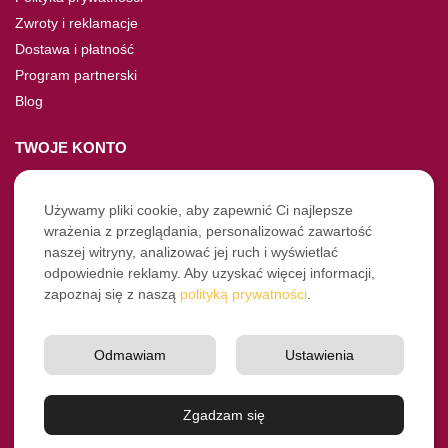
Zwroty i reklamacje
Dostawa i płatność
Program partnerski
Blog
TWOJE KONTO
Moje konto
Nie pamiętasz hasła?
Używamy pliki cookie, aby zapewnić Ci najlepsze
wrażenia z przeglądania, personalizować zawartość
Twoje zamówienia
naszej witryny, analizować jej ruch i wyświetlać
odpowiednie reklamy. Aby uzyskać więcej informacji,
NASZE SOCIALE
zapoznaj się z naszą
polityką prywatności
.
Facebook
Instagram
Odmawiam
Ustawienia
YouTube
© Pro-Fryz.pl 2021-2026
Zgadzam się