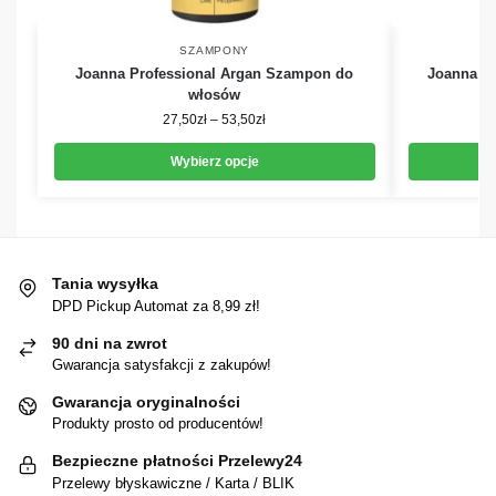
SZAMPONY
Joanna Professional Argan Szampon do
Joanna P
włosów
27,50
zł
–
53,50
zł
Wybierz opcje
Tania wysyłka
DPD Pickup Automat za 8,99 zł!
90 dni na zwrot
Gwarancja satysfakcji z zakupów!
Gwarancja oryginalności
Produkty prosto od producentów!
Bezpieczne płatności Przelewy24
Przelewy błyskawiczne / Karta / BLIK