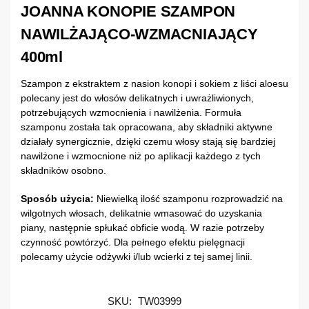
JOANNA KONOPIE SZAMPON
NAWILŻAJĄCO-WZMACNIAJĄCY
400ml
Szampon z ekstraktem z nasion konopi i sokiem z liści aloesu
polecany jest do włosów delikatnych i uwrażliwionych,
potrzebujących wzmocnienia i nawilżenia. Formuła
szamponu została tak opracowana, aby składniki aktywne
działały synergicznie, dzięki czemu włosy stają się bardziej
nawilżone i wzmocnione niż po aplikacji każdego z tych
składników osobno.
Sposób użycia:
Niewielką ilość szamponu rozprowadzić na
wilgotnych włosach, delikatnie wmasować do uzyskania
piany, następnie spłukać obficie wodą. W razie potrzeby
czynność powtórzyć. Dla pełnego efektu pielęgnacji
polecamy użycie odżywki i/lub wcierki z tej samej linii.
SKU:
TW03999