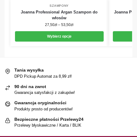
SZAMPONY
Joanna Professional Argan Szampon do
Joanna Pro
włosów
27,50
zł
–
53,50
zł
Wybierz opcje
Tania wysyłka
DPD Pickup Automat za 8,99 zł!
90 dni na zwrot
Gwarancja satysfakcji z zakupów!
Gwarancja oryginalności
Produkty prosto od producentów!
Bezpieczne płatności Przelewy24
Przelewy błyskawiczne / Karta / BLIK