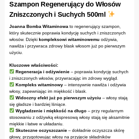
Szampon Regenerujący do Włosów
Zniszczonych i Suchych 500ml
Joanna Bomba Witaminowa
to regenerujący szampon,
który skutecznie poprawia kondycję suchych i zniszczonych
włosów. Dzięki
kompleksowi witaminowemu
odżywia,
nawilża i przywraca zdrowy blask włosom już po pierwszym
użyciu.
Kluczowe właściwości:
Regeneracja i odżywienie
– poprawia kondycję suchych
i zniszczonych włosów, przywracając im zdrowy wygląd.
Kompleks witaminowy
– intensywnie nawilża i odżywia
włosy, zapewniając im miękkość i blask.
Widoczny efekt już po pierwszym użyciu
– włosy stają
się gładsze i bardziej lśniące.
Wygładzenie i miękkość na długo
– przy regularnym
stosowaniu z odżywką ekspresową włosy stają się aksamitnie
miękkie i łatwe w układaniu.
Skuteczne oczyszczanie
– dokładnie oczyszcza skórę
głowy, przygotowując włosy na przyjęcie składników