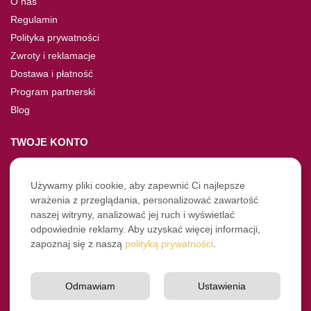
O nas
Regulamin
Polityka prywatności
Zwroty i reklamacje
Dostawa i płatność
Program partnerski
Blog
TWOJE KONTO
Moje konto
Nie pamiętasz hasła?
Używamy pliki cookie, aby zapewnić Ci najlepsze
wrażenia z przeglądania, personalizować zawartość
Twoje zamówienia
naszej witryny, analizować jej ruch i wyświetlać
odpowiednie reklamy. Aby uzyskać więcej informacji,
NASZE SOCIALE
zapoznaj się z naszą
polityką prywatności
.
Facebook
Instagram
Odmawiam
Ustawienia
YouTube