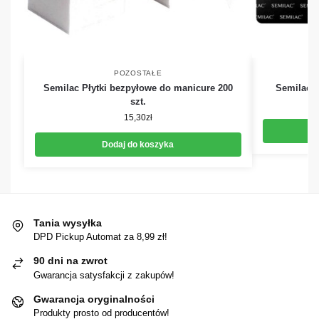
POZOSTAŁE
Semilac Płytki bezpyłowe do manicure 200
Semilac 
szt.
15,30
zł
Dodaj do koszyka
Tania wysyłka
DPD Pickup Automat za 8,99 zł!
90 dni na zwrot
Gwarancja satysfakcji z zakupów!
Gwarancja oryginalności
Produkty prosto od producentów!