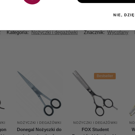
NIE, DZIĘ
2
Kategoria:
Nożyczki i degażówki
Znacznik:
Wycofany
Bestseller
WKI
NOŻYCZKI I DEGAŻÓWKI
NOŻYCZKI I DEGAŻÓWKI
NO
gon
Donegal Nożyczki do
FOX Student
W