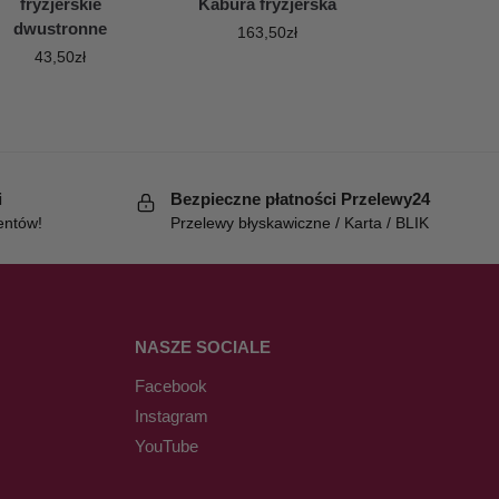
fryzjerskie
Kabura fryzjerska
dwustronne
163,50
zł
43,50
zł
i
Bezpieczne płatności Przelewy24
entów!
Przelewy błyskawiczne / Karta / BLIK
NASZE SOCIALE
Facebook
Instagram
YouTube