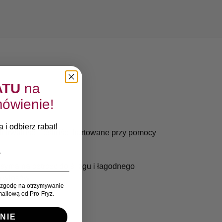
ATU
na
ówienie!
 i odbierz rabat!
 trwałości i ostrości hartowane przy pomocy
symalną ostrość do ślizgu i łagodnego
a włosów.
zgodę na otrzymywanie
ailową od Pro-Fryz.
NIE