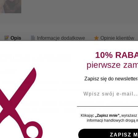
Opis
Informacje dodatkowe
Opinie klientów
10% RAB
OŻYCZKI LAVENDER
pierwsze zam
ne 5,5″
Zapisz się do newslettera
strze ze stali nierdzewnej o bezkonkurencyjnych. Parametrach
ze, które znacznie wydłuża żywotność nożyczek.
E-mail
 ostrzy z idealnie ostrymi krawędziami tnącymi, zapewnia mak
ę oraz pozwala na dokładne i równe cięcie bez efektu ciągnięci
Klikając
„Zapisz mnie”,
wyrażasz 
informacji handlowych drogą m
ZAPISZ M