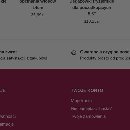
kie
obcinania włosów
Degażówki fryzjerskie
14cm
dla początkujących
5,5″
36,99
zł
118,15
zł
 na zwrot
Gwarancja oryginalnośc
ja satysfakcji z zakupów!
Produkty prosto od produc
JE
TWOJE KONTO
Moje konto
Nie pamiętasz hasła?
watności
Twoje zamówienia
lamacje