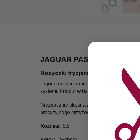
JAGUAR PASTELL PLUS N
Nożyczki fryzjerski z serii White Li
Ergonomicznie zaprojektowane ramiona oraz o
systemu Friodur w bardzo niskiej temperatur
Nieznacznie ukośna zewnętrzna powierzchnia
precyzyjnego strzyżenia, gwarantuje precyzj
Rozmiar:
5,5″
Kolor:
Lavender