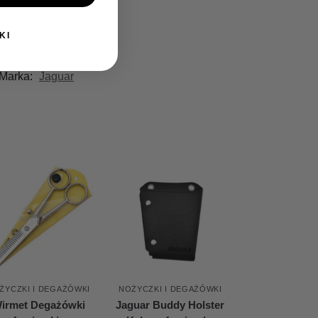
KI
Marka:
Jaguar
ŻYCZKI I DEGAŻÓWKI
NOŻYCZKI I DEGAŻÓWKI
irmet Degażówki
Jaguar Buddy Holster