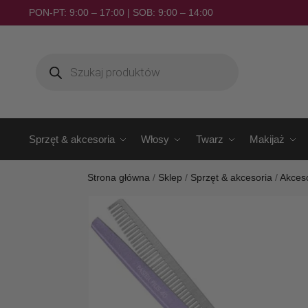
PON-PT: 9:00 – 17:00 | SOB: 9:00 – 14:00
Sprzęt & akcesoria
Włosy
Twarz
Makijaż
Strona główna
/
Sklep
/
Sprzęt & akcesoria
/
Akceso