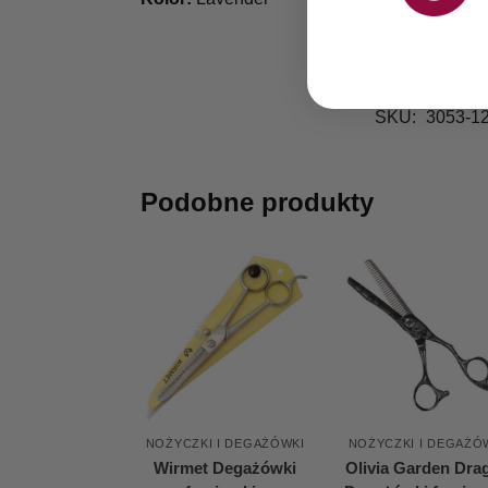
SKU:
3053-1
Podobne produkty
NOŻYCZKI I DEGAŻÓWKI
NOŻYCZKI I DEGAŻÓ
Wirmet Degażówki
Olivia Garden Dra