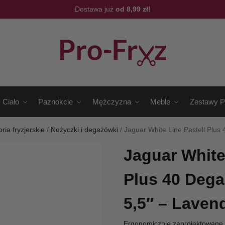
Dostawa już
od 8,99 zł!
Ciało
Paznokcie
Mężczyzna
Meble
Zestawy P
ria fryzjerskie
/
Nożyczki i degażówki
/
Jaguar White Line Pastell Plus 
Jaguar White
Plus 40 Dega
5,5″ – Laven
Ergonomicznie zaprojektowane r