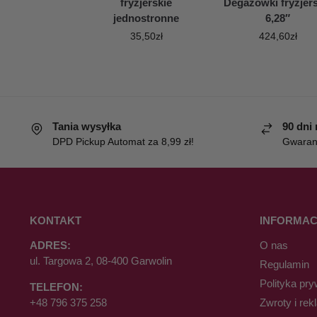
fryzjerskie
Degażówki fryzjers
jednostronne
6,28″
35,50
zł
424,60
zł
Tania wysyłka
90 dni
DPD Pickup Automat za 8,99 zł!
Gwaranc
KONTAKT
INFORMAC
ADRES:
O nas
ul. Targowa 2, 08-400 Garwolin
Regulamin
Polityka pry
TELEFON:
+48 796 375 258
Zwroty i rek