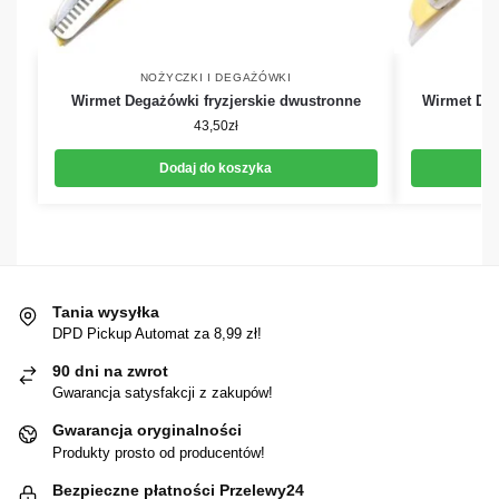
NOŻYCZKI I DEGAŻÓWKI
Wirmet Degażówki fryzjerskie dwustronne
Wirmet Deg
43,50
zł
Dodaj do koszyka
Tania wysyłka
DPD Pickup Automat za 8,99 zł!
90 dni na zwrot
Gwarancja satysfakcji z zakupów!
Gwarancja oryginalności
Produkty prosto od producentów!
Bezpieczne płatności Przelewy24