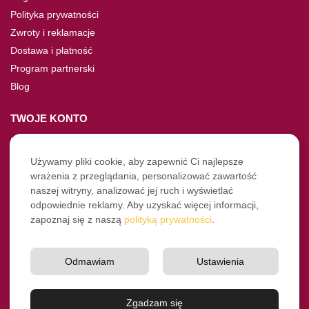
Polityka prywatności
Zwroty i reklamacje
Dostawa i płatność
Program partnerski
Blog
TWOJE KONTO
Moje konto
Nie pamiętasz hasła?
Używamy pliki cookie, aby zapewnić Ci najlepsze
wrażenia z przeglądania, personalizować zawartość
Twoje zamówienia
naszej witryny, analizować jej ruch i wyświetlać
odpowiednie reklamy. Aby uzyskać więcej informacji,
NASZE SOCIALE
zapoznaj się z naszą
polityką prywatności
.
Facebook
Instagram
Odmawiam
Ustawienia
YouTube
© Pro-Fryz.pl 2021-2026
Zgadzam się