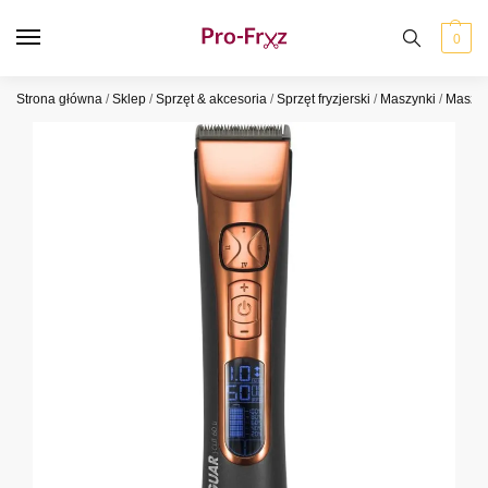
0
Strona główna
/
Sklep
/
Sprzęt & akcesoria
/
Sprzęt fryzjerski
/
Maszynki
/
Maszy