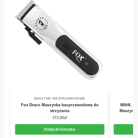
MASZYNKI BEZPRZEWODOWE
MA
Fox Draco Maszynka bezprzewodowa do
WAHL Pro
strzyżenia
Maszynka
372,00
zł
Dodaj do koszyka