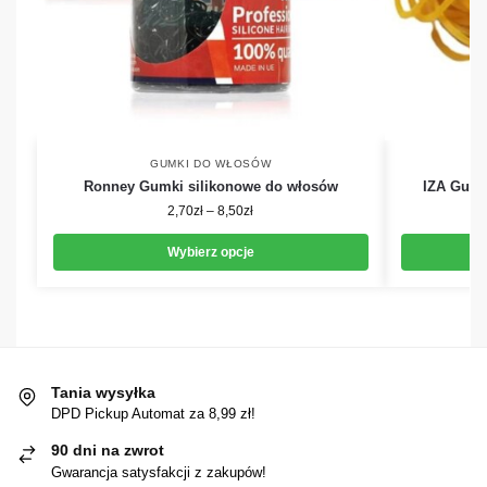
GUMKI DO WŁOSÓW
Ronney Gumki silikonowe do włosów
IZA Gumki
2,70
zł
–
8,50
zł
Wybierz opcje
Tania wysyłka
DPD Pickup Automat za 8,99 zł!
90 dni na zwrot
Gwarancja satysfakcji z zakupów!