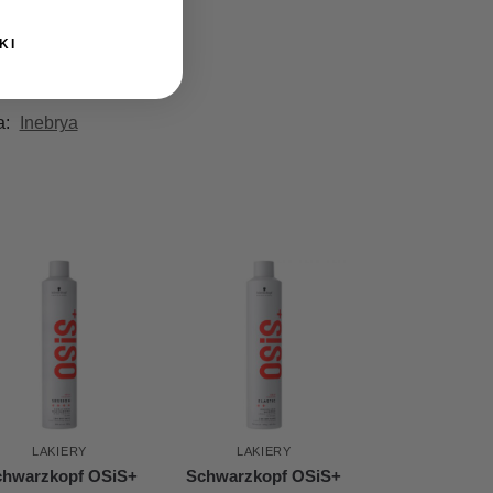
KI
a:
Inebrya
LAKIERY
LAKIERY
chwarzkopf OSiS+
Schwarzkopf OSiS+