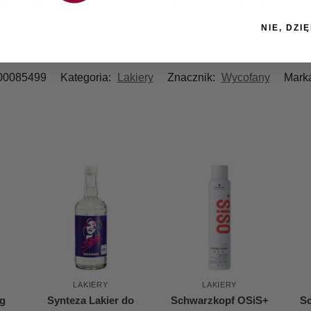
na fryzura zabezpieczona przed czynnikami zewnętrznymi.
NIE, DZIĘ
00085499
Kategoria:
Lakiery
Znacznik:
Wycofany
Mark
LAKIERY
LAKIERY
g
Synteza Lakier do
Schwarzkopf OSiS+
S