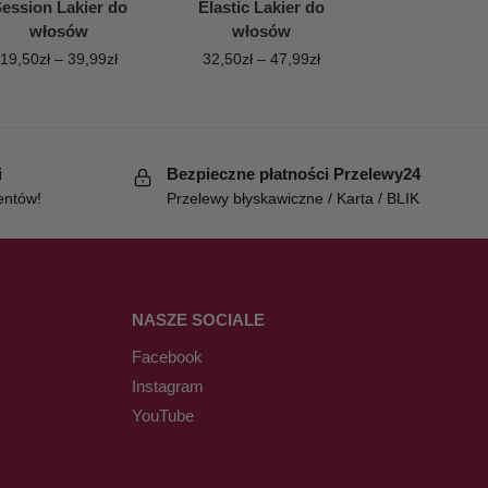
ession Lakier do
Elastic Lakier do
włosów
włosów
19,50
zł
–
39,99
zł
32,50
zł
–
47,99
zł
i
Bezpieczne płatności Przelewy24
entów!
Przelewy błyskawiczne / Karta / BLIK
NASZE SOCIALE
Facebook
Instagram
YouTube