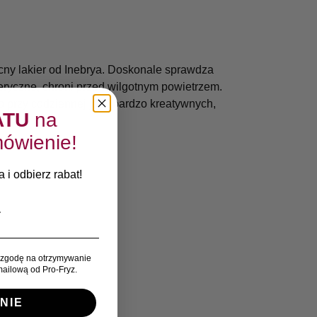
ocny lakier od Inebrya. Doskonale sprawdza
eryczne, chroni przed wilgotnym powietrzem.
 przy codziennej jak i bardzo kreatywnych,
ATU
na
ówienie!
 i odbierz rabat!
zgodę na otrzymywanie
ailową od Pro-Fryz.
NIE