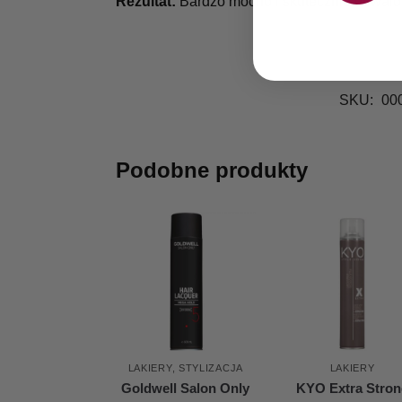
Rezultat:
Bardzo mocno i skutecznie utrwalo
SKU:
00
Podobne produkty
LAKIERY
,
STYLIZACJA
LAKIERY
Goldwell Salon Only
KYO Extra Stron