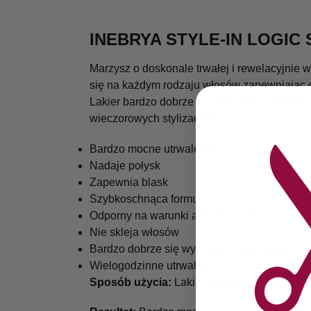
INEBRYA STYLE-IN LOGIC 
Marzysz o doskonale trwałej i rewelacyjnie 
się na każdym rodzaju włosów zapewniając dł
Lakier bardzo dobrze się wyczesuje i wymywa
wieczorowych stylizacjach.
Bardzo mocne utrwalenie
Nadaje połysk
Zapewnia blask
Szybkoschnąca formuła
Odporny na warunki atmosferyczne
Nie skleja włosów
Bardzo dobrze się wyczesuje i wymywa
Wielogodzinne utrwalenie
Sposób użycia:
Lakier rozpylić na suchych 