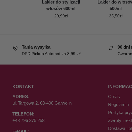
Lakier do stylizacji
Lakier do włosó
włosów 600ml
500ml
29,99
zł
35,50
zł
Tania wysyłka
90 dni
DPD Pickup Automat za 8,99 zł!
Gwaranc
KONTAKT
INFORMAC
ADRES:
O nas
ul. Targowa 2, 08-400 Garwolin
Regulamin
Polityka pry
TELEFON:
+48 796 375 258
Zwroty i rek
Dostawa i p
E-MAIL: