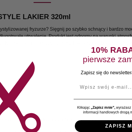
STYLE LAKIER 320ml
wystylizowanej fryzurze? Sięgnij po szybko schnący i bardzo m
ugotrwałe utrwalenie. Produkt jest odporny na warunki atmosf
. Nie skleja i nie obciąża włosów. Lakier sprawdza się zarówno
10% RAB
pierwsze zam
Zapisz się do newslettera
E-mail
Klikając
„Zapisz mnie”,
wyrażasz 
informacji handlowych drogą m
włosach po ułożeniu fryzury zachowując odległość 30 cm.
ZAPISZ M