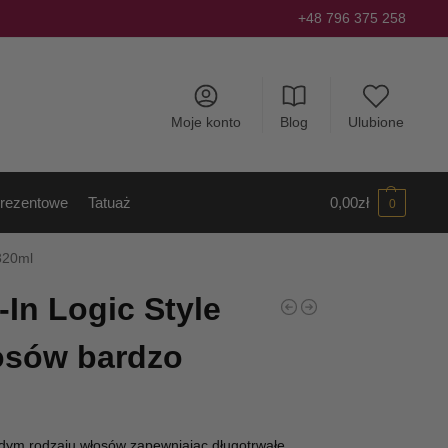
+48 796 375 258
Moje konto
Blog
Ulubione
rezentowe
Tatuaż
0,00
zł
0
 320ml
-In Logic Style
osów bardzo
l
dym rodzaju włosów zapewniając długotrwałe