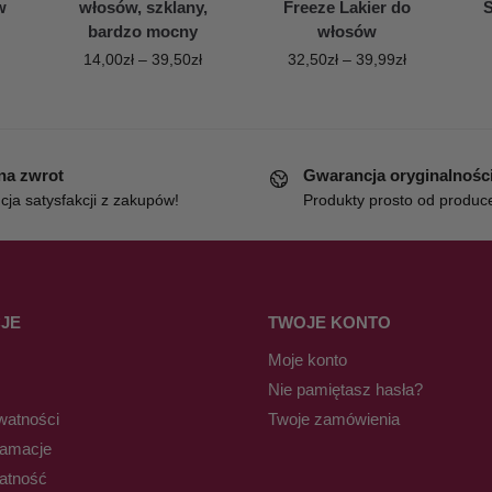
w
włosów, szklany,
Freeze Lakier do
S
bardzo mocny
włosów
14,00
zł
–
39,50
zł
32,50
zł
–
39,99
zł
 na zwrot
Gwarancja oryginalnośc
ja satysfakcji z zakupów!
Produkty prosto od produc
JE
TWOJE KONTO
Moje konto
Nie pamiętasz hasła?
watności
Twoje zamówienia
lamacje
łatność