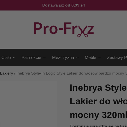
Dostawa już
od 8,99 zł!
Ciało
Paznokcie
Mężczyzna
Meble
Zestawy P
/
Lakiery
/
Inebrya Style-In Logic Style Lakier do włosów bardzo mocny
Inebrya Style
Lakier do wł
mocny 320m
Doskonale sprawdza się na każ