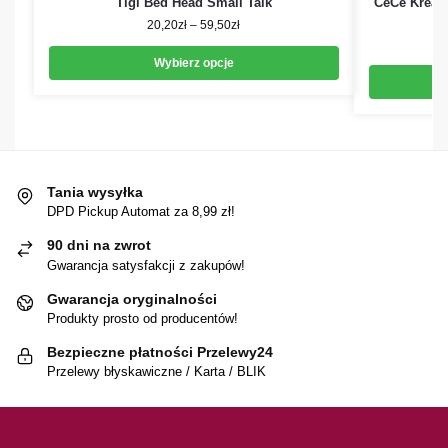
Tigi Bed Head Small Talk
CeCe Kreati
20,20
zł
–
59,50
zł
Wybierz opcje
Tania wysyłka
DPD Pickup Automat za 8,99 zł!
90 dni na zwrot
Gwarancja satysfakcji z zakupów!
Gwarancja oryginalności
Produkty prosto od producentów!
Bezpieczne płatności Przelewy24
Przelewy błyskawiczne / Karta / BLIK