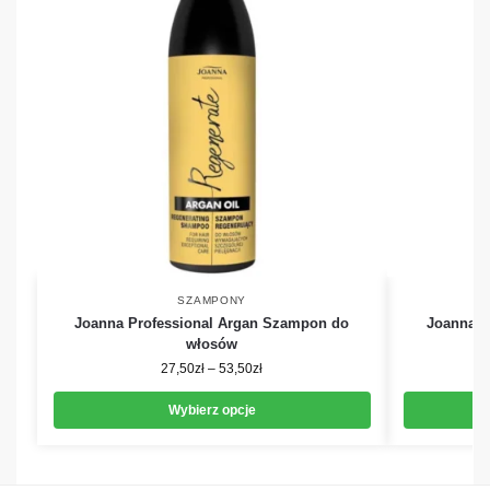
SZAMPONY
Joanna Professional Argan Szampon do
Joanna P
włosów
27,50
zł
–
53,50
zł
Wybierz opcje