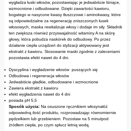
wygładza łuski włosów, pozostawiając je jedwabiście lśniące,
wzmocnione i odbudowane. Dzięki zawartości kawioru,
bogatego w nasycone kwasy tłuszczowe i aminokwasy, które
są odpowiedzialne za regenerację zniszczonych łusek
włosowych, maska rewitalizuje włosy i dodaje im siły. Składnik
ten zwiększa również przyswajalność witaminy A na skórę
głowy, która pobudza naskórek do odbudowy. Po przez
działanie ciepła urządzeń do stylizacji aktywowany jest
ekstrakt z kawioru. Stosowanie maski zgodnie z zaleceniami
pozostawia efekt nawet do 4 dni.
Dyscyplina i wygładzenie włosów puszących się
Odbudowa i regeneracja włosów
Jedwabiście gładkie, odbudowane i wzmocnione
Zawiera ekstrakt z kawioru
efekt wygładzenia nawet do 4 dni
posiada pH 5,5
Sposób użycia:
Na osuszone ręcznikiem włosynałóż
odpowiedną ilość produktu, rozprowadzając równomiernie
pędzelkiem lub grzebieniem. Pozostaw na 5 minutpod
źródłem ciepła, po czym spłucz letnią wodą.