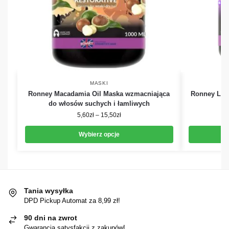
MASKI
Ronney Macadamia Oil Maska wzmacniająca
Ronney L-A
do włosów suchych i łamliwych
5,60
zł
–
15,50
zł
Wybierz opcje
Tania wysyłka
DPD Pickup Automat za 8,99 zł!
90 dni na zwrot
Gwarancja satysfakcji z zakupów!