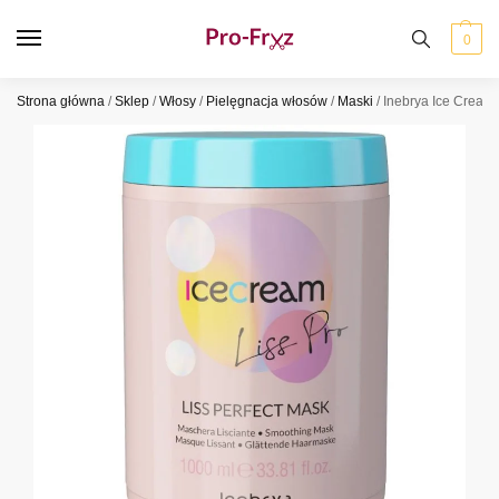
0
Strona główna
/
Sklep
/
Włosy
/
Pielęgnacja włosów
/
Maski
/
Inebrya Ice Cream 