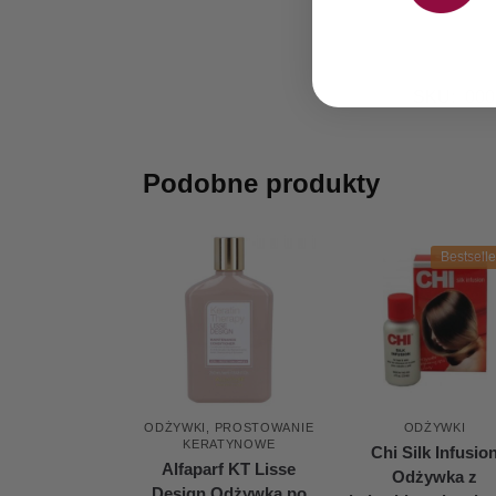
SKU:
000
Podobne produkty
Bestselle
ODŻYWKI
,
PROSTOWANIE
ODŻYWKI
KERATYNOWE
Chi Silk Infusio
Alfaparf KT Lisse
Odżywka z
Design Odżywka po