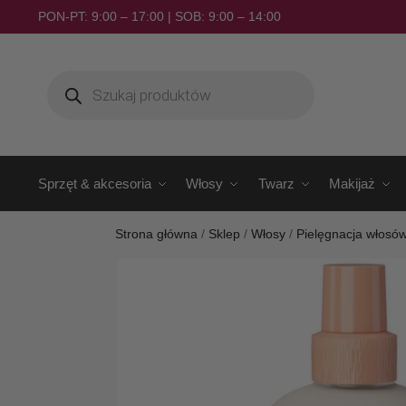
PON-PT: 9:00 – 17:00 | SOB: 9:00 – 14:00
Sprzęt & akcesoria
Włosy
Twarz
Makijaż
Strona główna
/
Sklep
/
Włosy
/
Pielęgnacja włosó