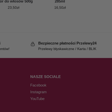
lor do włosów 500g
285ml
23,50
zł
16,50
zł
i
Bezpieczne płatności Przelewy24
entów!
Przelewy błyskawiczne / Karta / BLIK
NASZE SOCIALE
Facebook
Instagram
YouTube