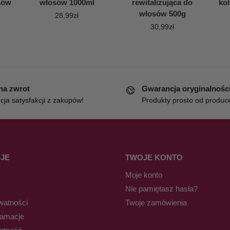
sów
włosów 1000ml
rewitalizująca do
ko
włosów 500g
28,99
zł
30,99
zł
 na zwrot
Gwarancja oryginalnośc
ja satysfakcji z zakupów!
Produkty prosto od produc
JE
TWOJE KONTO
Moje konto
Nie pamiętasz hasła?
watności
Twoje zamówienia
lamacje