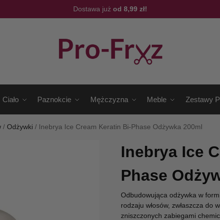
Dostawa już
od 8,99 zł!
Ciało
Paznokcie
Mężczyzna
Meble
Zestawy P
w
/
Odżywki
/
Inebrya Ice Cream Keratin Bi-Phase Odżywka 200ml
Inebrya Ice C
Phase Odżyw
Odbudowująca odżywka w form
rodzaju włosów, zwłaszcza do w
zniszczonych zabiegami chemic