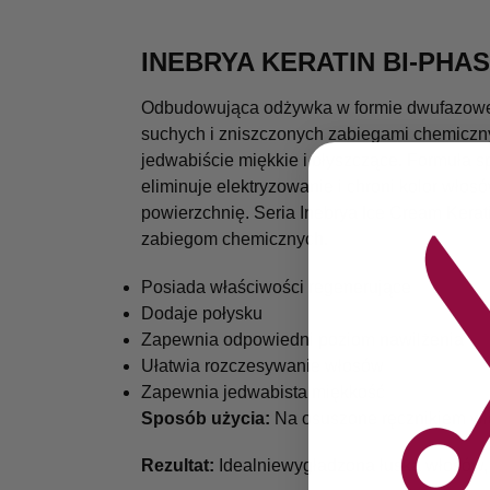
INEBRYA KERATIN BI-PHA
Odbudowująca odżywka w formie dwufazoweg
suchych i zniszczonych zabiegami chemiczn
jedwabiście miękkie i błyszczące. Formuła s
eliminuje elektryzowanie i chroni kolor włos
powierzchnię. Seria Inebrya Ice Cream Kerat
zabiegom chemicznych.
Posiada właściwości regenerujące
Dodaje połysku
Zapewnia odpowiedni poziom nawilżenia
Ułatwia rozczesywanie włosów
Zapewnia jedwabista miękkość
Sposób użycia:
Na osuszone ręcznikiem wło
Rezultat:
Idealniewygładzona łuska włosów,