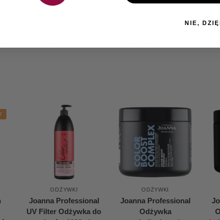
NIE, DZIĘ
0088580
Kategoria:
Odżywki
Znacznik:
Wycofany
Mark
r
ODŻYWKI
ODŻYWKI
n
Joanna Professional
Joanna Professional
Jo
UV Filter Odżywka do
Odżywka
O