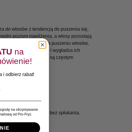
 do włosów z tendencją do puszenia się,
edni poziom nawilżenia, a włosy pozostają
i białek, która zapobiega puszeniu włosów,
ATU
na
w, odbudowuje strukturę i wygładza ich
uchych, które poddawane są częstym
ówienie!
 i odbierz rabat!
zgodę na otrzymywanie
 ok 15,20 cm. Pozostaw bez spłukania.
ailową od Pro-Fryz.
NIE