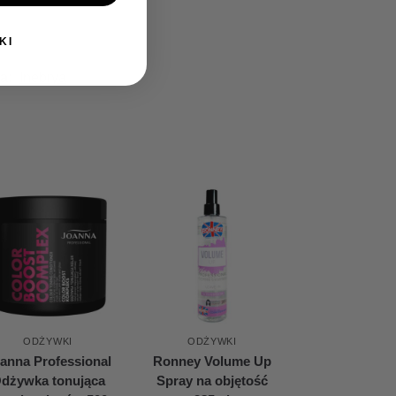
KI
a:
Inebrya
ODŻYWKI
ODŻYWKI
anna Professional
Ronney Volume Up
dżywka tonująca
Spray na objętość