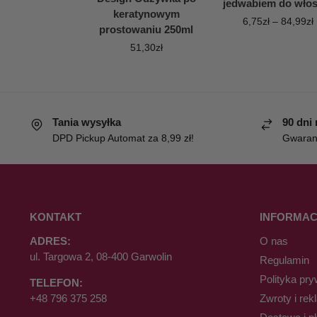
jedwabiem do wło
keratynowym
6,75
zł
–
84,99
zł
prostowaniu 250ml
51,30
zł
Tania wysyłka
90 dni
DPD Pickup Automat za 8,99 zł!
Gwaranc
KONTAKT
INFORMAC
ADRES:
O nas
ul. Targowa 2, 08-400 Garwolin
Regulamin
Polityka pry
TELEFON:
+48 796 375 258
Zwroty i rek