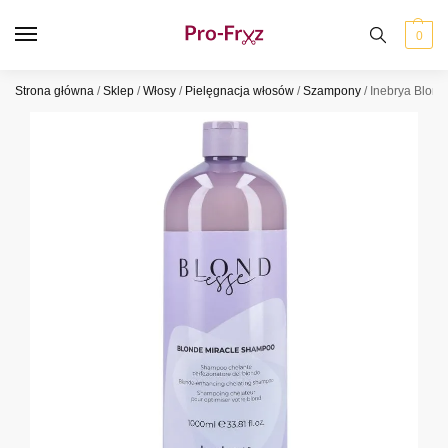
0
Strona główna
/
Sklep
/
Włosy
/
Pielęgnacja włosów
/
Szampony
/
Inebrya Blon