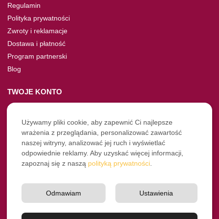
Regulamin
Polityka prywatności
Zwroty i reklamacje
Dostawa i płatność
Program partnerski
Blog
TWOJE KONTO
Moje konto
Nie pamiętasz hasła?
Używamy pliki cookie, aby zapewnić Ci najlepsze
wrażenia z przeglądania, personalizować zawartość
Twoje zamówienia
naszej witryny, analizować jej ruch i wyświetlać
odpowiednie reklamy. Aby uzyskać więcej informacji,
NASZE SOCIALE
zapoznaj się z naszą
polityką prywatności
.
Facebook
Instagram
Odmawiam
Ustawienia
YouTube