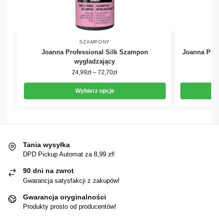
SZAMPONY
Joanna Professional Silk Szampon
Joanna Pro
wygładzający
24,99
zł
–
72,70
zł
Wybierz opcje
Tania wysyłka
DPD Pickup Automat za 8,99 zł!
90 dni na zwrot
Gwarancja satysfakcji z zakupów!
Gwarancja oryginalności
Produkty prosto od producentów!