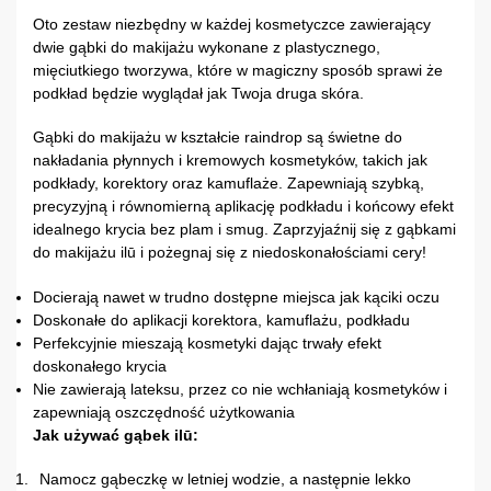
Oto zestaw niezbędny w każdej kosmetyczce zawierający
dwie gąbki do makijażu wykonane z plastycznego,
mięciutkiego tworzywa, które w magiczny sposób sprawi że
podkład będzie wyglądał jak Twoja druga skóra.
Gąbki do makijażu w kształcie raindrop są świetne do
nakładania płynnych i kremowych kosmetyków, takich jak
podkłady, korektory oraz kamuflaże. Zapewniają szybką,
precyzyjną i równomierną aplikację podkładu i końcowy efekt
idealnego krycia bez plam i smug. Zaprzyjaźnij się z gąbkami
do makijażu ilū i pożegnaj się z niedoskonałościami cery!
Docierają nawet w trudno dostępne miejsca jak kąciki oczu
Doskonałe do aplikacji korektora, kamuflażu, podkładu
Perfekcyjnie mieszają kosmetyki dając trwały efekt
doskonałego krycia
Nie zawierają lateksu, przez co nie wchłaniają kosmetyków i
zapewniają oszczędność użytkowania
Jak używać gąbek ilū:
Namocz gąbeczkę w letniej wodzie, a następnie lekko