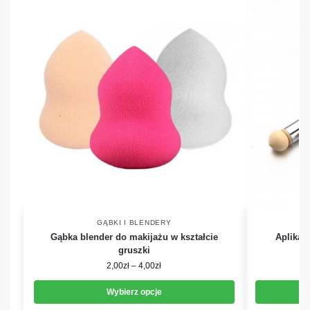
GĄBKI I BLENDERY
Gąbka blender do makijażu w kształcie
Aplikat
gruszki
2,00
zł
–
4,00
zł
Wybierz opcje