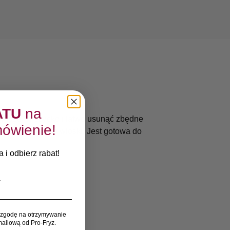
ATU
na
omoże Ci szybko i łatwo usunąć zbędne
ówienie!
sze i najkrótsze włoski. Jest gotowa do
 i odbierz rabat!
zgodę na otrzymywanie
ailową od Pro-Fryz.