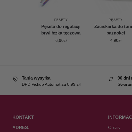
PĘSETY
PĘSETY
Pęseta do regulacji
Zaciskarka do tun
brwi łezka tęczowa
paznokci
6,90
zł
4,90
zł
Tania wysyłka
90 dni
DPD Pickup Automat za 8,99 zł!
Gwaranc
KONTAKT
INFORMAC
ADRES:
O nas