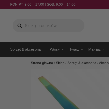
PON-PT: 9:00 – 17:00 | SOB: 9:00 – 14:00
Sprzęt & akcesoria
Włosy
Twarz
Makijaż
Strona główna
/
Sklep
/
Sprzęt & akcesoria
/
Akces