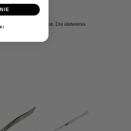
NIE
ie stały się zbyt cienkie. Dla ułatwienia
KI
ą poza zaznaczony łuk.