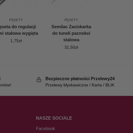
PĘSETY
PĘSETY
ęseta do regulacji
Semilac Zaciskarka
wi stalowa wygięta
do tuneli paznokci
stalowa
1,75
zł
31,50
zł
i
Bezpieczne płatności Przelewy24
entów!
Przelewy błyskawiczne / Karta / BLIK
NASZE SOCIALE
Facebook