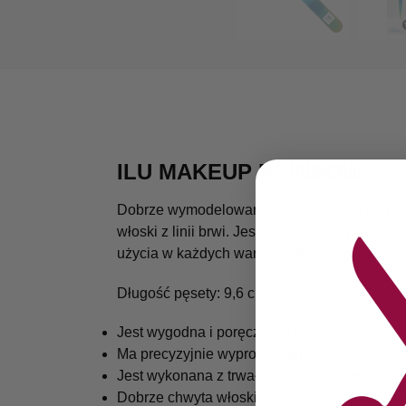
ILU MAKEUP REINBOW
Dobrze wymodelowane brwi stanowią podstaw
włoski z linii brwi. Jest doskonale wyprofil
użycia w każdych warunkach, a dzięki wykona
Długość pęsety: 9,6 cm
Jest wygodna i poręczna w użyciu
Ma precyzyjnie wyprofilowaną końcówkę
Jest wykonana z trwałej stali szlachetnej
Dobrze chwyta włoski