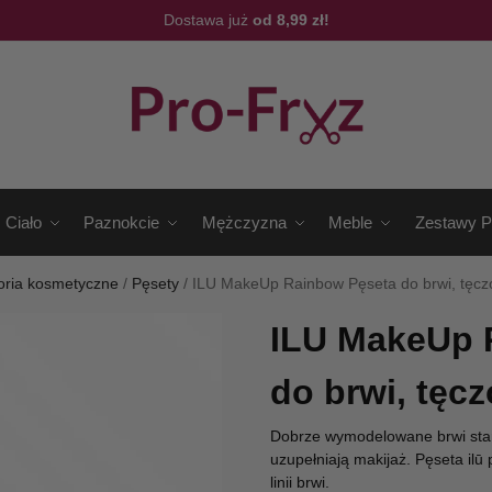
Dostawa już
od 8,99 zł!
Ciało
Paznokcie
Mężczyzna
Meble
Zestawy P
oria kosmetyczne
/
Pęsety
/
ILU MakeUp Rainbow Pęseta do brwi, tęc
ILU MakeUp 
do brwi, tęc
Dobrze wymodelowane brwi sta
uzupełniają makijaż. Pęseta ilū
linii brwi.