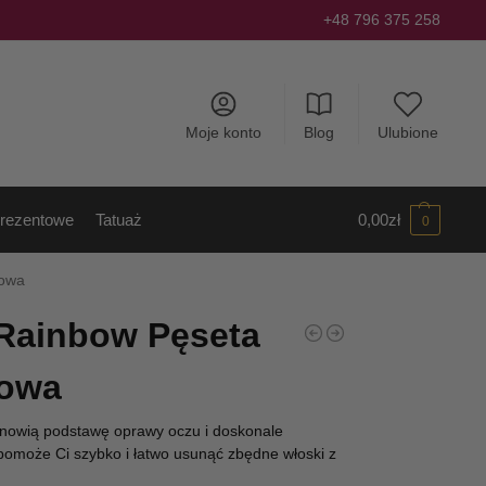
+48 796 375 258
Moje konto
Blog
Ulubione
rezentowe
Tatuaż
0,00
zł
0
zowa
Rainbow Pęseta
zowa
nowią podstawę oprawy oczu i doskonale
 pomoże Ci szybko i łatwo usunąć zbędne włoski z