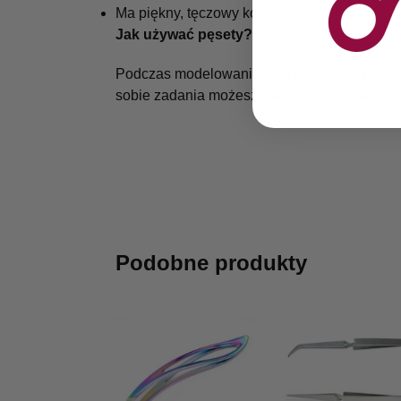
Ma piękny, tęczowy kolor
Jak używać pęsety?
Podczas modelowania brwi należy zachować os
sobie zadania możesz narysować kształt brwi
Podobne produkty