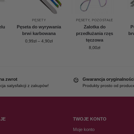
PĘSETY
PĘSETY
,
POZOSTAŁE
elu
Pęseta do wyrywania
Zalotka do
P
brwi karbowana
przedłużania rzęs
br
tęczowa
0,99
zł
–
4,90
zł
8,00
zł
 na zwrot
Gwarancja oryginalnośc
ja satysfakcji z zakupów!
Produkty prosto od produc
JE
TWOJE KONTO
Moje konto