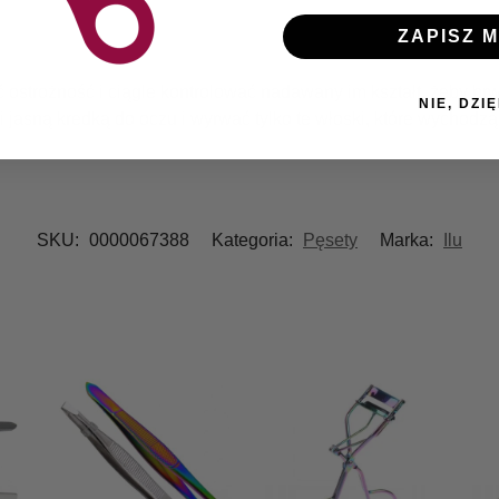
ZAPISZ M
trożność i ciągle kontrolować nadawany im kształt, żeby brwi n
NIE, DZIĘ
 jasną kredką do oczu i wyrwać tylko te włoski, które wychodz
SKU:
0000067388
Kategoria:
Pęsety
Marka:
Ilu