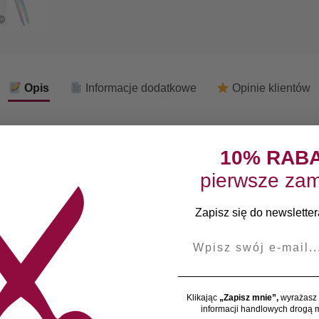
Opis
Informacje dodatkowe
Opinie klientów
10% RAB
ę oprawy oczu i doskonale uzupełniają makijaż. Pęseta ilū p
pierwsze zam
owana i ma ściętą końcówkę, która pozwala chwycić nawet najcień
niu ze stali szlachetnej bardzo długo zachowuje trwałość.
Zapisz się do newslettera
E-mail
Klikając
„Zapisz mnie”,
wyrażasz 
informacji handlowych drogą m