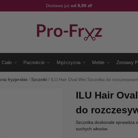
Dostawa już
od 8,99 zł!
Ciało
Paznokcie
Mężczyzna
Meble
Zestawy P
ria fryzjerskie
/
Szczotki
/
ILU Hair Oval Wet Szczotka do rozczesywan
ILU Hair Ova
do rozczesy
Szczotka doskonale sprawdza s
suchych włosów.