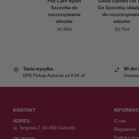
Fox Care Nylon
Olivia Garden On 
Szczotka do
Go Szczotka skład
rozczesywania
do rozczesywani
włosów
włosów
42,99
zł
53,70
zł
Tania wysyłka
90 dni
DPD Pickup Automat za 8,99 zł!
Gwaranc
KONTAKT
INFORMAC
ADRES:
O nas
ul. Targowa 2, 08-400 Garwolin
Regulamin
Polityka pry