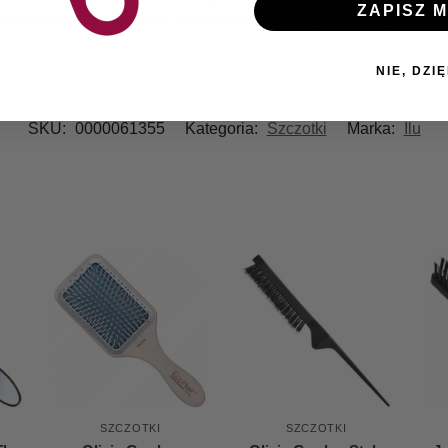
ZAPISZ M
a się podczas czesania zarówno mokrych, jak i suchych włosó
NIE, DZIĘ
SKU:
0000061355
Kategoria:
Szczotki
Marka:
Ilu
SZCZOTKI
SZCZOTKI