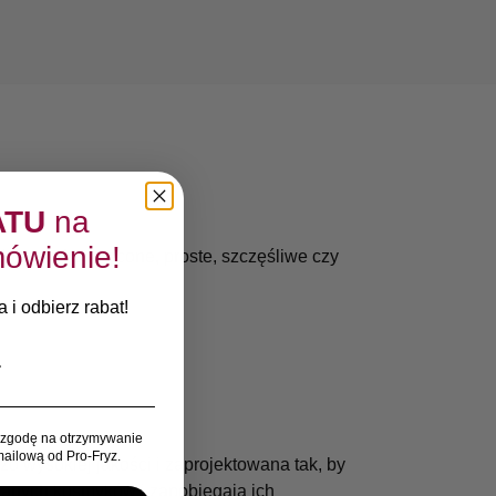
ATU
na
ówienie!
re, suche, kręcone, proste, szczęśliwe czy
 i odbierz rabat!
zgodę na otrzymywanie
ailową od Pro-Fryz.
 wysokiej jakości i zaprojektowana tak, by
ątanych kosmyków i zapobiegają ich