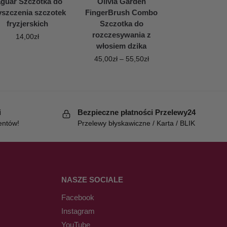
aguar Szczotka do
Olivia Garden
yszczenia szczotek
FingerBrush Combo
fryzjerskich
Szczotka do
rozczesywania z
14,00
zł
włosiem dzika
45,00
zł
–
55,50
zł
i
Bezpieczne płatności Przelewy24
entów!
Przelewy błyskawiczne / Karta / BLIK
NASZE SOCIALE
Facebook
Instagram
YouTube