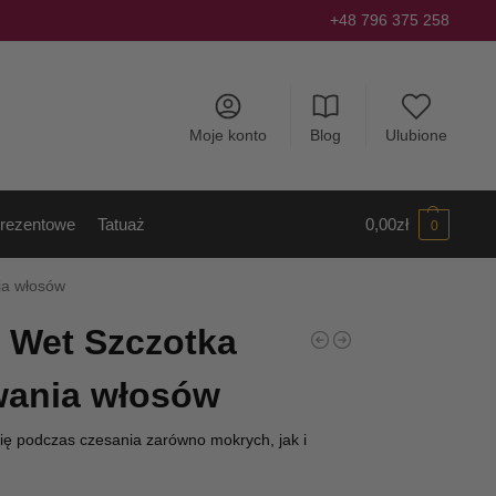
+48 796 375 258
Moje konto
Blog
Ulubione
rezentowe
Tatuaż
0,00
zł
0
ia włosów
l Wet Szczotka
wania włosów
ię podczas czesania zarówno mokrych, jak i