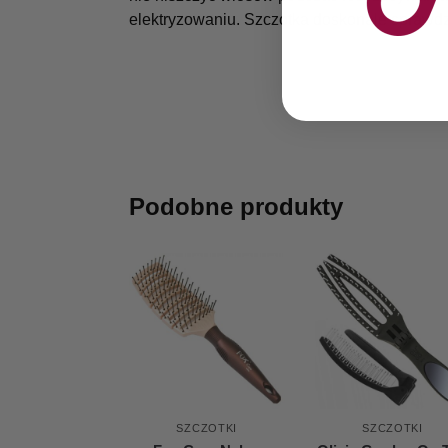
elektryzowaniu. Szczotka doskonale sprawdz
Podobne produkty
SZCZOTKI
SZCZOTKI