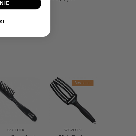
NIE
w.
KI
Bestseller
SZCZOTKI
SZCZOTKI