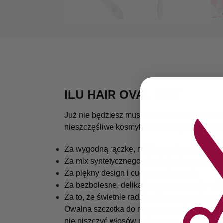
ILU HAIR OVAL WET
Już nie będziesz musiała połykać łez rozcze
nieszczęśliwe kosmyki. Nigdy więcej bólu p
Za wygodną rączkę, miękką poduszeczkę i zą
Za mix syntetycznego włosia i nylonowych z
Za piękny design i cudne opakowanie
Za bezbolesne, delikatne rozczesywanie wł
Za to, że świetnie radzi sobie z czesaniem 
Owalna szczotka do rozczesywania włosów
nie niszczyć włosów podczas rozczesywania. 