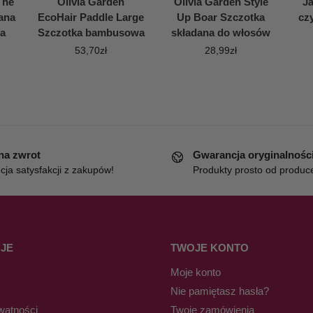
The
Olivia Garden
Olivia Garden Style
J
ana
EcoHair Paddle Large
Up Boar Szczotka
cz
a
Szczotka bambusowa
składana do włosów
53,70
zł
28,99
zł
 na zwrot
Gwarancja oryginalnośc
ja satysfakcji z zakupów!
Produkty prosto od produc
JE
TWOJE KONTO
Moje konto
Nie pamiętasz hasła?
watności
Twoje zamówienia