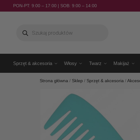
PON-PT: 9:00 – 17:00 | SOB: 9:00 – 14:00
Sprzęt & akcesoria
Włosy
Twarz
Makijaż
Strona główna
/
Sklep
/
Sprzęt & akcesoria
/
Akceso