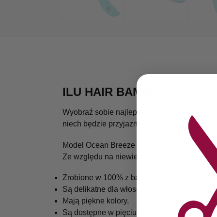
ILU HAIR BAMBOOM!
Wyobraź sobie najlepszy grzebień świata! Po
niech będzie przyjazny dla środowiska? Tak
Model Ocean Breeze ma niewielki wymiar i s
Ze względu na niewielki rozmiar można nosić
Zrobione w 100% z bambusa – najbardziej eko
Są delikatne dla włosów i dla skóry głowy,
Mają piękne kolory,
Są dostępne w pięciu wariantach do każdego 