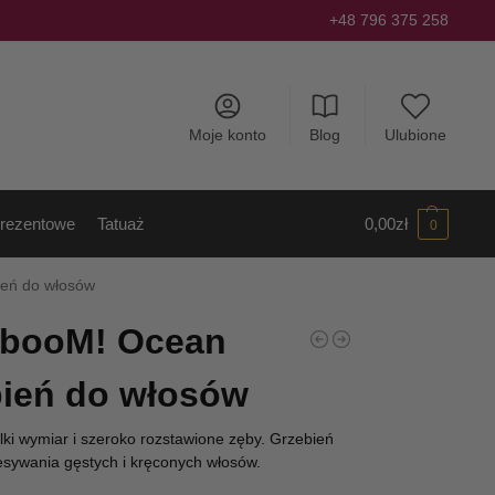
+48 796 375 258
Moje konto
Blog
Ulubione
rezentowe
Tatuaż
0,00
zł
0
ień do włosów
mbooM! Ocean
bień do włosów
i wymiar i szeroko rozstawione zęby. Grzebień
zesywania gęstych i kręconych włosów.