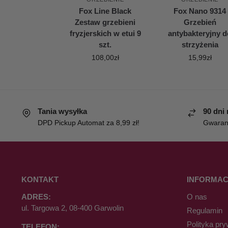
Fox Line Black
Fox Nano 9314
Zestaw grzebieni
Grzebień
fryzjerskich w etui 9
antybakteryjny d
szt.
strzyżenia
108,00
zł
15,99
zł
Tania wysyłka
90 dni
DPD Pickup Automat za 8,99 zł!
Gwaranc
KONTAKT
INFORMAC
ADRES:
O nas
ul. Targowa 2, 08-400 Garwolin
Regulamin
Polityka pry
TELEFON: