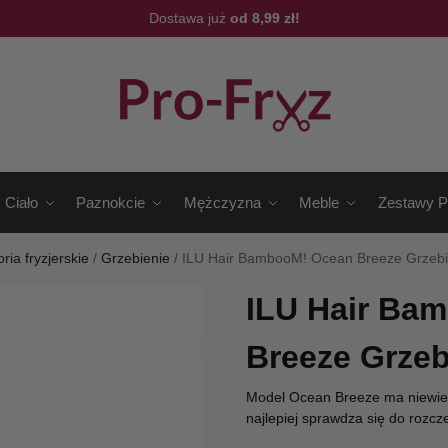
Dostawa już
od 8,99 zł!
Ciało
Paznokcie
Mężczyzna
Meble
Zestawy P
ria fryzjerskie
/
Grzebienie
/
ILU Hair BambooM! Ocean Breeze Grzeb
ILU Hair Ba
Breeze Grze
Model Ocean Breeze ma niewielk
najlepiej sprawdza się do rozc