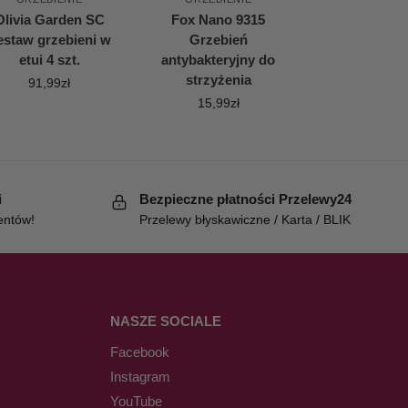
Olivia Garden SC
Fox Nano 9315
estaw grzebieni w
Grzebień
etui 4 szt.
antybakteryjny do
strzyżenia
91,99
zł
15,99
zł
i
Bezpieczne płatności Przelewy24
entów!
Przelewy błyskawiczne / Karta / BLIK
NASZE SOCIALE
Facebook
Instagram
YouTube