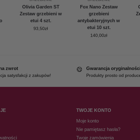
Olivia Garden ST
Fox Nano Zestaw
Zestaw grzebieni w
grzebieni
Z
o
etui 4 szt.
antybakteryjnych w
etui 10 szt.
93,50
zł
140,00
zł
 na zwrot
Gwarancja oryginalnośc
ja satysfakcji z zakupów!
Produkty prosto od produc
JE
TWOJE KONTO
Moje konto
Nie pamiętasz hasła?
watności
Twoje zamówienia