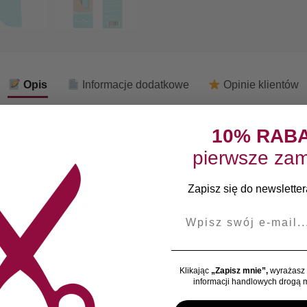
Opis
Informacje dodatkowe
Opinie klientów
10% RAB
pierwsze zam
winien delikatnie, ale skutecznie rozczesywać włosy, mieć świe
! Właśnie taki jest turkusowy bambusowy grzebień z serii Bamb
Zapisz się do newslettera
zeroko rozstawione zęby. Grzebień najlepiej sprawdza się do 
E-mail
 go w torebce i zawsze mieć przy sobie.
logicznej rośliny świata,
Klikając
„Zapisz mnie”,
wyrażasz 
informacji handlowych drogą m
rodzaju i każdej długości włosów.