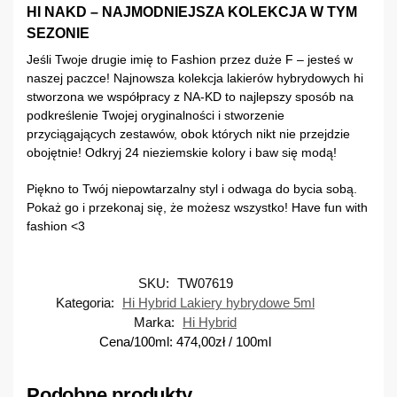
HI NAKD – NAJMODNIEJSZA KOLEKCJA W TYM
SEZONIE
Jeśli Twoje drugie imię to Fashion przez duże F – jesteś w
naszej paczce! Najnowsza kolekcja lakierów hybrydowych hi
stworzona we współpracy z NA-KD to najlepszy sposób na
podkreślenie Twojej oryginalności i stworzenie
przyciągających zestawów, obok których nikt nie przejdzie
obojętnie! Odkryj 24 nieziemskie kolory i baw się modą!
Piękno to Twój niepowtarzalny styl i odwaga do bycia sobą.
Pokaż go i przekonaj się, że możesz wszystko! Have fun with
fashion <3
SKU:
TW07619
Kategoria:
Hi Hybrid Lakiery hybrydowe 5ml
Marka:
Hi Hybrid
Cena/100ml:
474,00
zł
/ 100ml
Podobne produkty