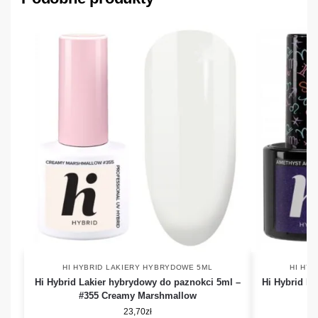
HI HYBRID LAKIERY HYBRYDOWE 5ML
HI HY
Hi Hybrid Lakier hybrydowy do paznokci 5ml –
Hi Hybrid La
#355 Creamy Marshmallow
#
23,70
zł