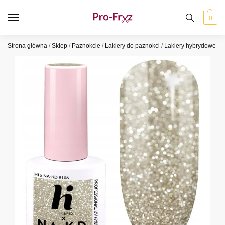
0
Strona główna
/
Sklep
/
Paznokcie
/
Lakiery do paznokci
/
Lakiery hybrydowe
/
H