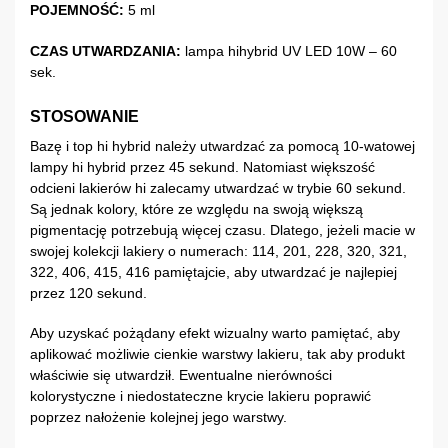
POJEMNOŚĆ:
5 ml
CZAS UTWARDZANIA:
lampa hihybrid UV LED 10W – 60
sek.
STOSOWANIE
Bazę i top hi hybrid należy utwardzać za pomocą 10-watowej
lampy hi hybrid przez 45 sekund. Natomiast większość
odcieni lakierów hi zalecamy utwardzać w trybie 60 sekund.
Są jednak kolory, które ze względu na swoją większą
pigmentację potrzebują więcej czasu. Dlatego, jeżeli macie w
swojej kolekcji lakiery o numerach: 114, 201, 228, 320, 321,
322, 406, 415, 416 pamiętajcie, aby utwardzać je najlepiej
przez 120 sekund.
Aby uzyskać pożądany efekt wizualny warto pamiętać, aby
aplikować możliwie cienkie warstwy lakieru, tak aby produkt
właściwie się utwardził. Ewentualne nierówności
kolorystyczne i niedostateczne krycie lakieru poprawić
poprzez nałożenie kolejnej jego warstwy.