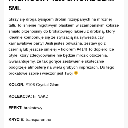
5ML
Skrzy się droga tysiącem drobin rozsypanych na mroźnej
tafli. To lśnienie migotliwym blaskiem w szampańskim kolorze
śmiało przenosimy do brokatowego lakieru z drobiną, który
idealnie komponuje się ze stylizacją na sylwestra czy
karnawałowe party! Jeśli jesteś odważna, zestaw go z
czernią lub jeszcze śmielej – kolorem #414! To dopiero Ice
Style, który zdecydowanie nie będzie mrozić otoczenia.
Gwarantujemy, że tak gorące zestawienie skutecznie
podgrzeje atmosferę na wielu grubych imprezach. Do tego
brokatowe szpile i wieczór jest Twój
KOLOR:
#106 Crystal Glam
KOLEKCJA:
hi NAKD
EFEKT:
brokatowy
KRYCIE:
transparentne