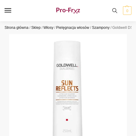
0
Strona główna
/
Sklep
/
Włosy
/
Pielęgnacja włosów
/
Szampony
/
Goldwell DS S