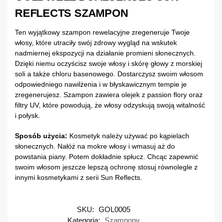
REFLECTS SZAMPON
Ten wyjątkowy szampon rewelacyjne zregeneruje Twoje
włosy, które utraciły swój zdrowy wygląd na wskutek
nadmiernej ekspozycji na działanie promieni słonecznych.
Dzięki niemu oczyścisz swoje włosy i skórę głowy z morskiej
soli a także chloru basenowego. Dostarczysz swoim włosom
odpowiedniego nawilżenia i w błyskawicznym tempie je
zregenerujesz. Szampon zawiera olejek z passion flory oraz
filtry UV, które powodują, że włosy odzyskują swoją witalność
i połysk.
Sposób użycia:
Kosmetyk należy używać po kąpielach
słonecznych. Nałóż na mokre włosy i wmasuj aż do
powstania piany. Potem dokładnie spłucz. Chcąc zapewnić
swoim włosom jeszcze lepszą ochronę stosuj równolegle z
innymi kosmetykami z serii Sun Reflects.
SKU:
GOL0005
Kategoria:
Szampony