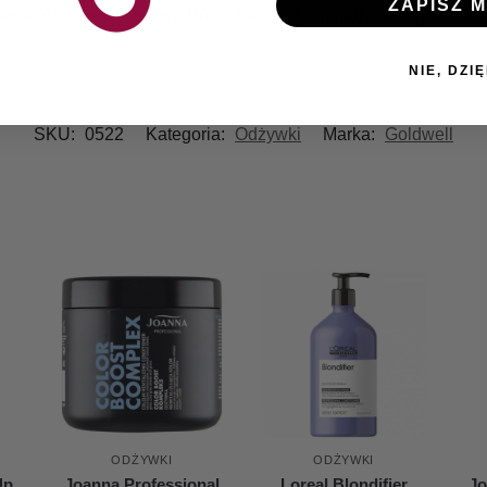
ZAPISZ M
ałóż na wilgotne włosy. Pozostaw na 3-4 minuty, następnie do
NIE, DZIĘ
SKU:
0522
Kategoria:
Odżywki
Marka:
Goldwell
ODŻYWKI
ODŻYWKI
Up
Joanna Professional
Loreal Blondifier
Jo