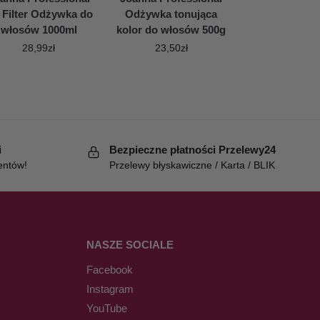
 Filter Odżywka do
Odżywka tonująca
włosów 1000ml
kolor do włosów 500g
28,99
zł
23,50
zł
i
Bezpieczne płatności Przelewy24
entów!
Przelewy błyskawiczne / Karta / BLIK
NASZE SOCIALE
Facebook
Instagram
YouTube