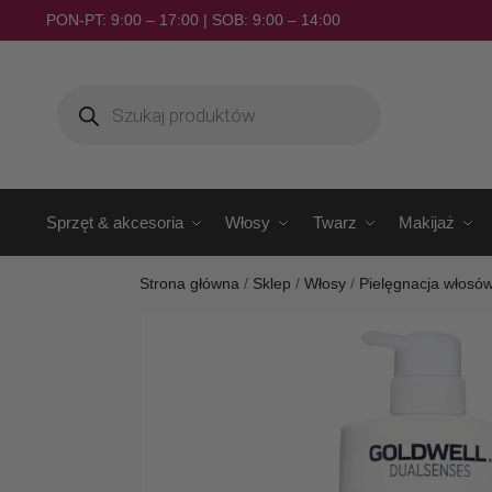
PON-PT: 9:00 – 17:00 | SOB: 9:00 – 14:00
Sprzęt & akcesoria
Włosy
Twarz
Makijaż
Strona główna
/
Sklep
/
Włosy
/
Pielęgnacja włosó