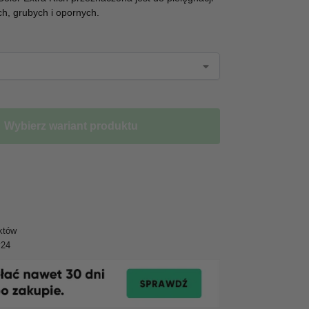
h, grubych i opornych.
Wybierz wariant produktu
któw
y24