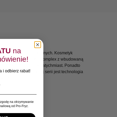
ATU
na
ralnych, grubych i opornych. Kosmetyk
ówienie!
technologii microPROtec complex z wbudowaną
ienia jest odczuwalny natychmiast. Ponadto
 i odbierz rabat!
ją zastosowaną w tej serii jest technologia
 koloru.
zgodę na otrzymywanie
ailową od Pro-Fryz.