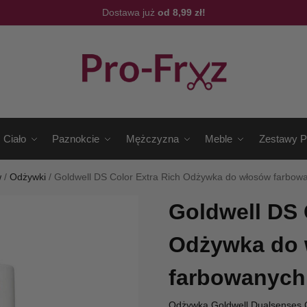
Dostawa już
od 8,99 zł!
Ciało
Paznokcie
Mężczyzna
Meble
Zestawy P
w
/
Odżywki
/
Goldwell DS Color Extra Rich Odżywka do włosów farbow
Goldwell DS 
Odżywka do
farbowanych
Odżywka Goldwell Dualsenses Co