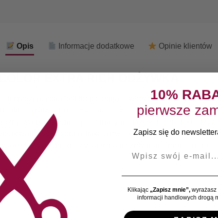
Opis
Informacje dodatkowe
Opinie klientów
COLOR EXTRA RICH ODŻYWKA
10% RAB
ch przeznaczona jest do pielęgnacji włosów farbowanych, natu
pierwsze zam
zplątuje i ułatwia rozczesywanie. Swoje działanie opiera na 
rozprowadza składniki pielęgnacyjne. Dzięki temu efekt odżyw
Zapisz się do newslettera
ukiwanie się koloru w trakcie mycia włosów. Całkowitą innowac
światło UV w widoczne światło dla niezrównanej promienistości
E-mail
Klikając
„Zapisz mnie”,
wyrażasz 
informacji handlowych drogą m