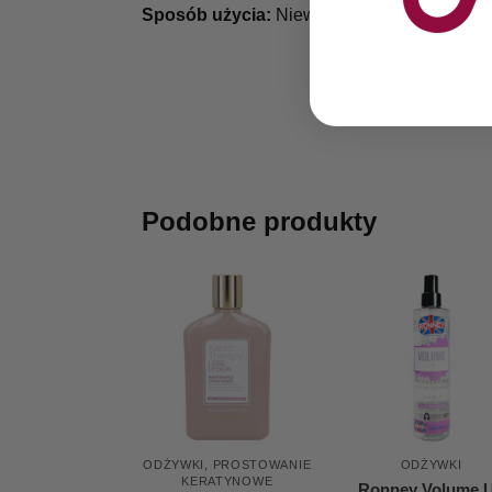
Sposób użycia:
Niewielką ilość kosmetyku n
Podobne produkty
ODŻYWKI
,
PROSTOWANIE
ODŻYWKI
KERATYNOWE
Ronney Volume 