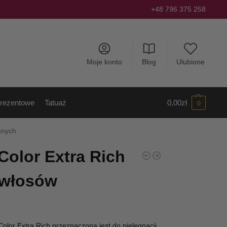
+48 796 375 258
Moje konto
Blog
Ulubione
rezentowe
Tatuaż
0,00
zł
0
anych
Color Extra Rich
 włosów
lor Extra Rich przeznaczona jest do pielęgnacji