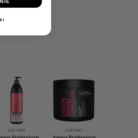
NIE
kładnie spłucz wodą.
KI
ODŻYWKI
ODŻYWKI
anna Professional
Joanna Professional