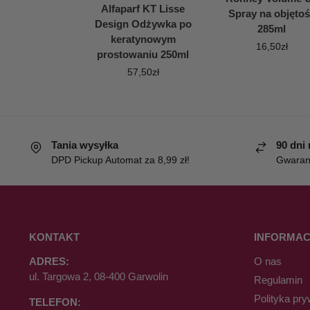
Alfaparf KT Lisse
Spray na objęto
Design Odżywka po
285ml
keratynowym
16,50
zł
prostowaniu 250ml
57,50
zł
Tania wysyłka
90 dni
DPD Pickup Automat za 8,99 zł!
Gwaranc
KONTAKT
INFORMAC
ADRES:
O nas
ul. Targowa 2, 08-400 Garwolin
Regulamin
Polityka pry
TELEFON: