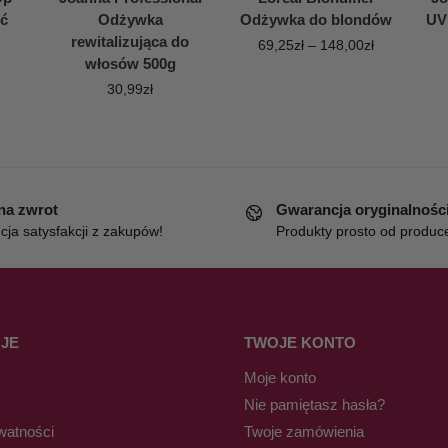
ść
Odżywka
Odżywka do blondów
UV
rewitalizująca do
69,25
zł
–
148,00
zł
włosów 500g
30,99
zł
 na zwrot
Gwarancja oryginalnośc
ja satysfakcji z zakupów!
Produkty prosto od produc
JE
TWOJE KONTO
Moje konto
Nie pamiętasz hasła?
watności
Twoje zamówienia