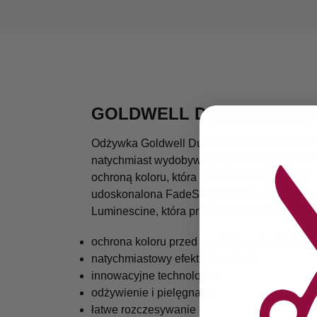
GOLDWELL DUALSENSES 
Odżywka Goldwell Dualsenses Color Extra Ri
natychmiast wydobywa połysk koloru oraz ro
ochroną koloru, która w równomierny sposób 
udoskonalona FadeStopFormula redukuje wypł
Luminescine, która przemienia niewidzialne 
ochrona koloru przed wypłukiwaniem koloru
natychmiastowy efekt odżywienia
innowacyjne technologie
odżywienie i pielęgnacja
łatwe rozczesywanie