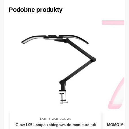
Podobne produkty
LAMPY ZABIEGOWE
Glow L05 Lampa zabiegowa do manicure łuk
MOMO MOON