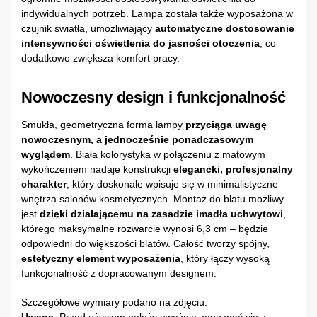
indywidualnych potrzeb. Lampa została także wyposażona w
czujnik światła, umożliwiający
automatyczne dostosowanie
intensywności oświetlenia do jasności otoczenia
, co
dodatkowo zwiększa komfort pracy.
Nowoczesny design i funkcjonalność
Smukła, geometryczna forma lampy
przyciąga uwagę
nowoczesnym, a jednocześnie ponadczasowym
wyglądem
. Biała kolorystyka w połączeniu z matowym
wykończeniem nadaje konstrukcji
elegancki, profesjonalny
charakter
, który doskonale wpisuje się w minimalistyczne
wnętrza salonów kosmetycznych. Montaż do blatu możliwy
jest
dzięki działającemu na zasadzie imadła uchwytowi
,
którego maksymalne rozwarcie wynosi 6,3 cm – będzie
odpowiedni do większości blatów. Całość tworzy spójny,
estetyczny element wyposażenia
, który łączy wysoką
funkcjonalność z dopracowanym designem.
Szczegółowe wymiary podano na zdjęciu.
Uwaga.
Przed użyciem należy uważnie zapoznać się z