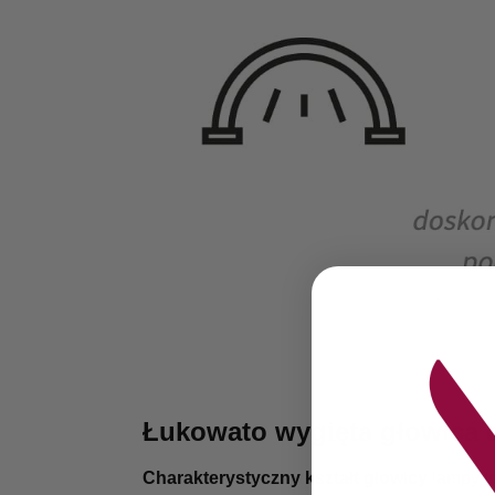
Łukowato wygięta głowica d
Charakterystyczny kształt głowicy
lampy to