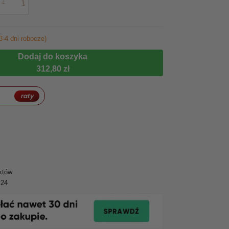
3-4 dni robocze)
Dodaj do koszyka
312,80 zł
raty
któw
y24