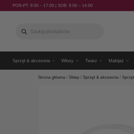
PON-PT: 9:00 – 17:00 | SOB: 9:00 – 14:00
Sprzęt & akcesoria
Włosy
Twarz
Makijaż
Strona główna
/
Sklep
/
Sprzęt & akcesoria
/
Sprzę