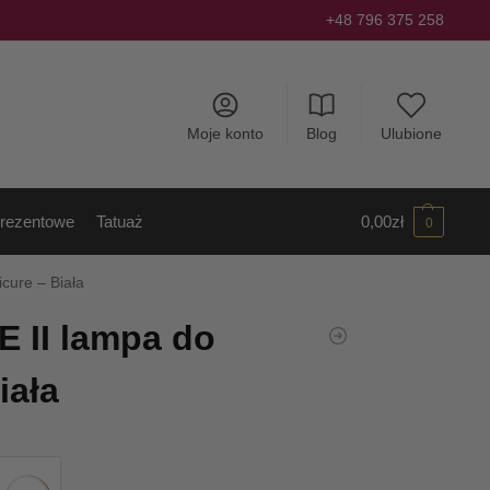
+48 796 375 258
Moje konto
Blog
Ulubione
rezentowe
Tatuaż
0,00
zł
0
ure – Biała
II lampa do
iała