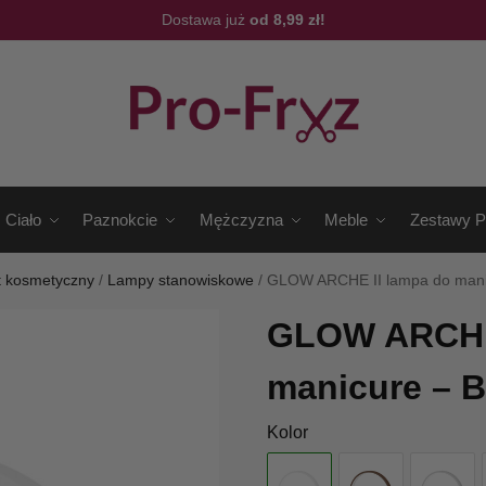
Dostawa już
od 8,99 zł!
Ciało
Paznokcie
Mężczyzna
Meble
Zestawy P
t kosmetyczny
/
Lampy stanowiskowe
/
GLOW ARCHE II lampa do manic
GLOW ARCHE 
manicure – B
Kolor