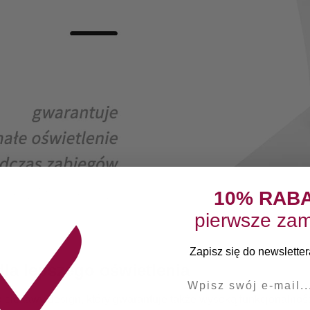
10% RAB
pierwsze zam
Zapisz się do newslettera
la lepszego oświetlenia
E-mail
 ciekawy design, który gwarantuje także wysoką funkcjonalnoś