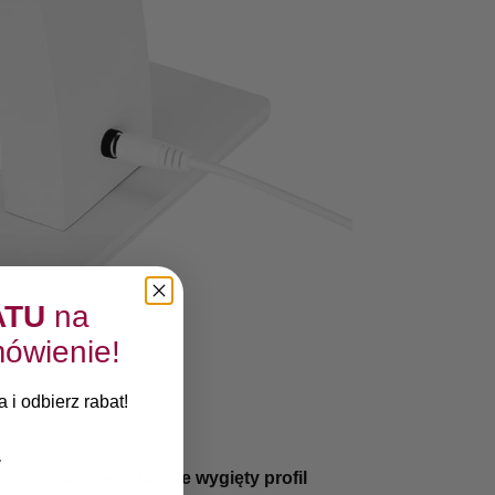
ATU
na
ówienie!
 i odbierz rabat!
ć.
Szeroki, specyficznie wygięty profil