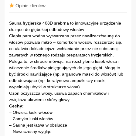
Opinie klientów
Sauna fryzjerska 408D srebrna to innowacyjne urządzenie
służące do głębokiej odbudowy włosów.
Ciepła para wodna wytwarzana przez nawilżacz/saunę do
włosów pozwala mikro – komórkom włosów rozszerzać się,
co ułatwia dokładniejsze wchłanianie przez nie substancji
zawartych w różnego rodzaju preparatach fryzjerskich.
Polega to, w skrócie mówiąc, na rozchyleniu łusek włosa i
wtłoczenie środków pielęgnujących do jego głębi. Mogą to
być środki nawilżające (np. arganowe maski do włosów) lub
odbudowujące (np. keratynowe ampułki czy maski,
wypełniają ubytki w strukturze włosa).
Ozon oczyszcza włosy, usuwa zapach chemikaliów i
zwiększa ukrwienie skóry głowy.
Cechy:
– Otwiera łuski włosów
– Zamyka łuski włosów
– Sauna jest łatwa w obsłudze
– Nowoczesny wygląd