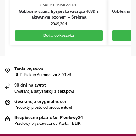
SAUNY I NAWILŻACZE
Gabbiano sauna fryzjerska wisząca 408D z
Gabbiano sau
aktywnym ozonem – Srebrna
2049,30
zł
Dodaj do koszyka
Tania wysyłka
DPD Pickup Automat za 8,99 zł!
90 dni na zwrot
Gwarancja satysfakcji z zakupów!
Gwarancja oryginalności
Produkty prosto od producentów!
Bezpieczne płatności Przelewy24
Przelewy błyskawiczne / Karta / BLIK