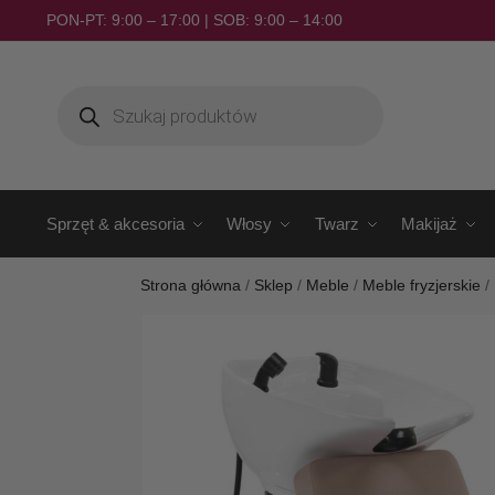
PON-PT: 9:00 – 17:00 | SOB: 9:00 – 14:00
Sprzęt & akcesoria
Włosy
Twarz
Makijaż
Strona główna
/
Sklep
/
Meble
/
Meble fryzjerskie
/