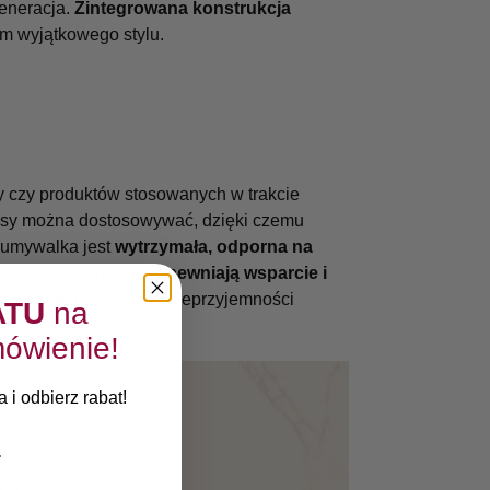
generacja.
Zintegrowana konstrukcja
om wyjątkowego stylu.
 czy produktów stosowanych w trakcie
misy można dostosowywać, dzięki czemu
 umywalka jest
wytrzymała, odporna na
 nachylone oparcie
zapewniają wsparcie i
ni klient nie odczuje nieprzyjemności
ATU
na
ówienie!
 i odbierz rabat!