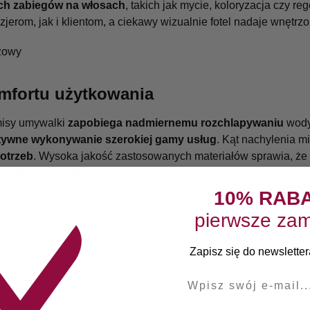
h zabiegów na włosach
, takich jak mycie, koloryzacja czy re
zjerom, jak i klientom, a ciekawy wizualnie fotel nadaje wnętrz
mfortu użytkowania
misy umywalki
zapobiega nadmiernemu rozchlapywaniu
wody
ktywne wykonywanie szerokiej gamy usług
. Kąt nachylenia 
otrzeb
. Wysoka jakość zastosowanych materiałów sprawia, że
twa do czyszczenia
. Odpowiednio wyprofilowany kołnierz oraz
mfortowej nakładce z tworzywa sztucznego
w odcieniach czer
10% RAB
hni.
pierwsze zam
Zapisz się do newslettera
E-mail