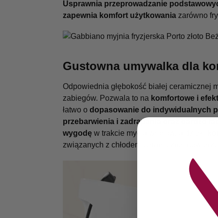
Usprawnia przeprowadzanie podstawowyc
zapewnia komfort użytkowania
zarówno fry
Gustowna umywalka dla ko
Odpowiednia głębokość białej ceramicznej 
zabiegów. Pozwala to na
komfortowe i efe
łatwo o
dopasowanie do indywidualnych p
przebarwienia i zadrapania oraz bardzo ła
wygodę
w trakcie mycia włosów, a dzięki
ko
związanych z chłodem ceramicznej powierzc