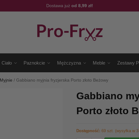
Dostawa już
od 8,99 zł!
Ciało
Paznokcie
Mężczyzna
Meble
Zestawy P
Myjnie
/
Gabbiano myjnia fryzjerska Porto złoto Beżowy
Gabbiano myj
Porto złoto 
Dostępność:
69 szt. (wysyłka w 3