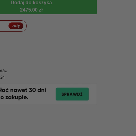
Dodaj do koszyka
2475,00 zł
raty
któw
y24