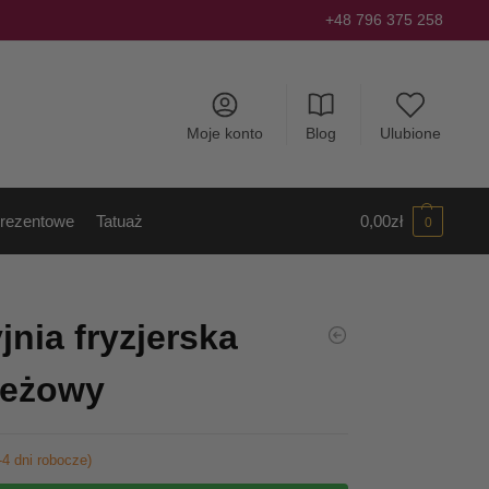
+48 796 375 258
Moje konto
Blog
Ulubione
rezentowe
Tatuaż
0,00
zł
0
nia fryzjerska
Beżowy
-4 dni robocze)