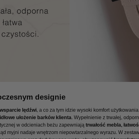
oczesnym designie
wsparcie lędźwi
, a co za tym idzie wysoki komfort użytkowania
idłowe ułożenie barków klienta
. Wypełnienie z trwałej, odporn
etycznej w odcieniach beżu zapewniają
trwałość mebla, łatwo
gląd myjni nadaje wnętrzom niepowtarzalnego wyrazu. W zestaw