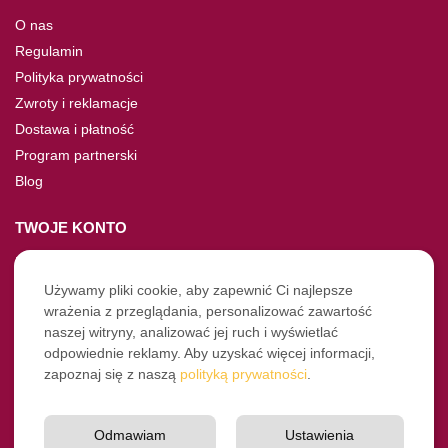
O nas
Regulamin
Polityka prywatności
Zwroty i reklamacje
Dostawa i płatność
Program partnerski
Blog
TWOJE KONTO
Moje konto
Nie pamiętasz hasła?
Używamy pliki cookie, aby zapewnić Ci najlepsze
wrażenia z przeglądania, personalizować zawartość
Twoje zamówienia
naszej witryny, analizować jej ruch i wyświetlać
odpowiednie reklamy. Aby uzyskać więcej informacji,
NASZE SOCIALE
zapoznaj się z naszą
polityką prywatności
.
Facebook
Instagram
Odmawiam
Ustawienia
YouTube