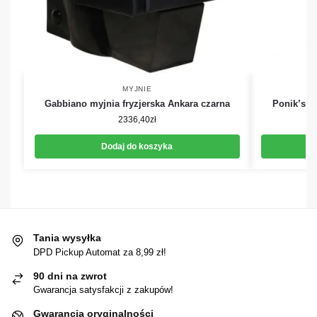
MYJNIE
Gabbiano myjnia fryzjerska Ankara czarna
Ponik’s M
2336,40
zł
Dodaj do koszyka
Tania wysyłka
DPD Pickup Automat za 8,99 zł!
90 dni na zwrot
Gwarancja satysfakcji z zakupów!
Gwarancja oryginalności