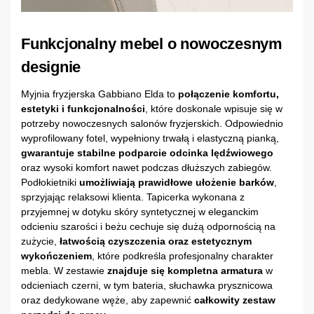
Funkcjonalny mebel o nowoczesnym
designie
Myjnia fryzjerska Gabbiano Elda to
połączenie komfortu,
estetyki i funkcjonalności
, które doskonale wpisuje się w
potrzeby nowoczesnych salonów fryzjerskich. Odpowiednio
wyprofilowany fotel, wypełniony trwałą i elastyczną pianką,
gwarantuje stabilne podparcie odcinka lędźwiowego
oraz wysoki komfort nawet podczas dłuższych zabiegów.
Podłokietniki
umożliwiają prawidłowe ułożenie barków
,
sprzyjając relaksowi klienta. Tapicerka wykonana z
przyjemnej w dotyku skóry syntetycznej w eleganckim
odcieniu szarości i beżu cechuje się dużą odpornością na
zużycie,
łatwością czyszczenia oraz estetycznym
wykończeniem
, które podkreśla profesjonalny charakter
mebla. W zestawie
znajduje się kompletna armatura
w
odcieniach czerni, w tym bateria, słuchawka prysznicowa
oraz dedykowane węże, aby zapewnić
całkowity zestaw