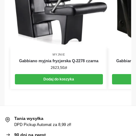
MYJNIE
Gabbiano myjnia fryzjerska Q-2278 czarna
Gabbiano 
2623,50
zł
Dodaj do koszyka
Tania wysyłka
DPD Pickup Automat za 8,99 zł!
90 dni na zwrot