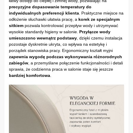
łatwy dostęp do ciepłej i zimnej wody, pozwalając na
precyzyjne dopasowanie temperatury do
indywidualnych preferencji klienta
. Praktyczne miejsce na
odłożenie słuchawki ułatwia pracę, a
korek ze specjalnym
sitkiem
pozwala kontrolować przepływ wody i utrzymywać
wysokie standardy higieny w salonie.
Przyłącze wody
umieszczono wewnątrz podstawy
, dzięki czemu instalacja
pozostaje dyskretnie ukryta, co wpływa na estetykę i
porządek stanowiska pracy. Ergonomiczny kształt myjni
zapewnia wygodę podczas wykonywania różnorodnych
zabiegów
, a przemyślane połączenie funkcjonalności i detali
sprawia, że codzienna praca w salonie staje się jeszcze
bardziej komfortowa
.