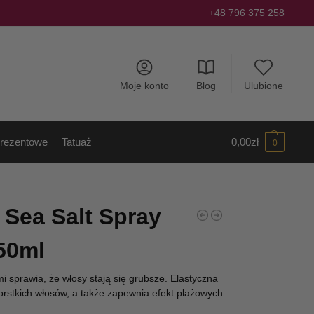
+48 796 375 258
Moje konto
Blog
Ulubione
rezentowe
Tatuaż
0,00
zł
0
Sea Salt Spray
50ml
prawia, że ​​włosy stają się grubsze. Elastyczna
orstkich włosów, a także zapewnia efekt plażowych