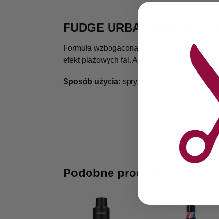
FUDGE URBAN SEA SALT 
Formuła wzbogacona minerałami sprawia, że ​
efekt plażowych fal. Aby uzyskać dodatkową 
Sposób użycia:
spryskaj mokre włosy i styliz
SKU:
00
Podobne produkty