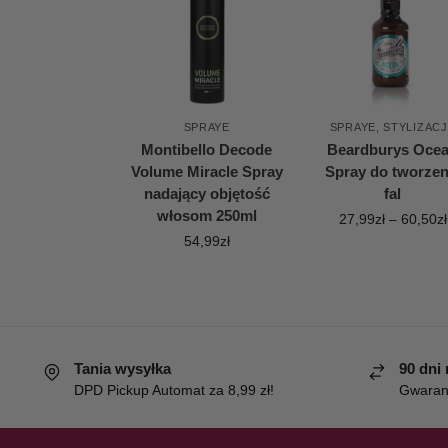
SPRAYE
SPRAYE
,
STYLIZAC
Montibello Decode
Beardburys Oce
Volume Miracle Spray
Spray do tworzen
nadający objętość
fal
włosom 250ml
27,99
zł
–
60,50
zł
54,99
zł
Tania wysyłka
90 dni
DPD Pickup Automat za 8,99 zł!
Gwaranc