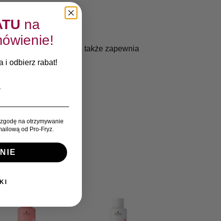
ATU
na
ówienie!
ekt szorstkich włosów, a także zapewnia
 i odbierz rabat!
zgodę na otrzymywanie
ailową od Pro-Fryz.
a:
Fudge
NIE
KI