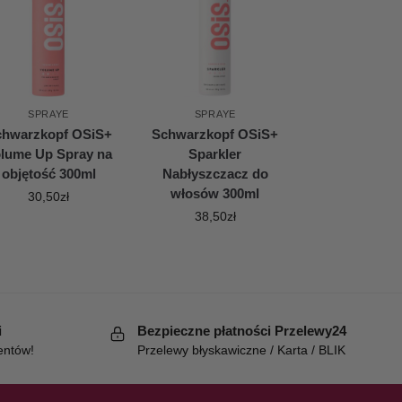
SPRAYE
SPRAYE
chwarzkopf OSiS+
Schwarzkopf OSiS+
lume Up Spray na
Sparkler
objętość 300ml
Nabłyszczacz do
włosów 300ml
30,50
zł
38,50
zł
i
Bezpieczne płatności Przelewy24
entów!
Przelewy błyskawiczne / Karta / BLIK