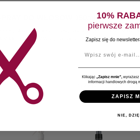
10% RAB
SPRAY DO WŁOSÓW 150ml
pierwsze zam
​włosy stają się grubsze. Elastyczna konsystencja zapewnia ef
teksturę, przeczesz włosy palcami.
Zapisz się do newslettera
E-mail
uj.
Klikając
„Zapisz mnie”,
wyrażasz 
informacji handlowych drogą m
00096582
Kategoria:
Spraye
Znacznik:
Wycofany
Mark
ZAPISZ M
NIE, DZIĘ