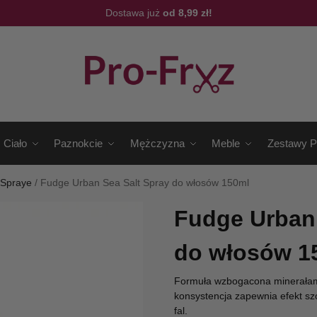
Dostawa już
od 8,99 zł!
Ciało
Paznokcie
Mężczyzna
Meble
Zestawy P
/
Spraye
/
Fudge Urban Sea Salt Spray do włosów 150ml
Fudge Urban 
do włosów 1
Formuła wzbogacona minerałami s
konsystencja zapewnia efekt sz
fal.