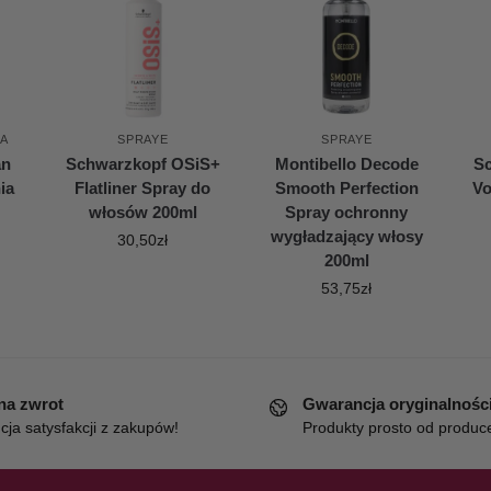
JA
SPRAYE
SPRAYE
an
Schwarzkopf OSiS+
Montibello Decode
S
ia
Flatliner Spray do
Smooth Perfection
Vo
włosów 200ml
Spray ochronny
wygładzający włosy
30,50
zł
200ml
53,75
zł
 na zwrot
Gwarancja oryginalnośc
ja satysfakcji z zakupów!
Produkty prosto od produc