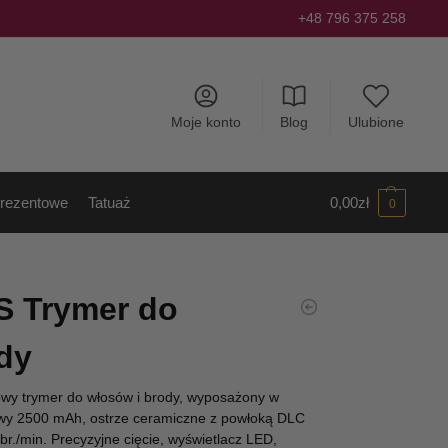
+48 796 375 258
Moje konto
Blog
Ulubione
rezentowe
Tatuaż
0,00
zł
0
 Trymer do
dy
 trymer do włosów i brody, wyposażony w
owy 2500 mAh, ostrze ceramiczne z powłoką DLC
br./min. Precyzyjne cięcie, wyświetlacz LED,