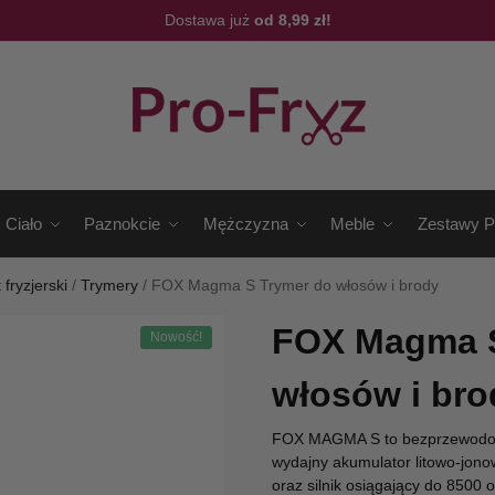
Dostawa już
od 8,99 zł!
Ciało
Paznokcie
Mężczyzna
Meble
Zestawy P
 fryzjerski
/
Trymery
/
FOX Magma S Trymer do włosów i brody
FOX Magma S
Nowość!
włosów i bro
FOX MAGMA S to bezprzewodowy
wydajny akumulator litowo-jon
oraz silnik osiągający do 8500 o