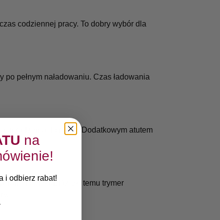
czas codziennej pracy. To dobry wybór dla
cy po pełnym naładowaniu. Czas ładowania
cią urządzenia do pracy. Dodatkowym atutem
ATU
na
ówienie!
 i odbierz rabat!
branego efektu. Dzięki temu trymer
ry.