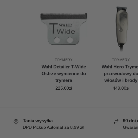
TRYMERY
TRYMERY
Wahl Detailer T-Wide
Wahl Hero Tryme
Ostrze wymienne do
przewodowy d
trymera
włosów i brody
225,00
zł
449,00
zł
Tania wysyłka
90 dni
DPD Pickup Automat za 8,99 zł!
Gwaranc