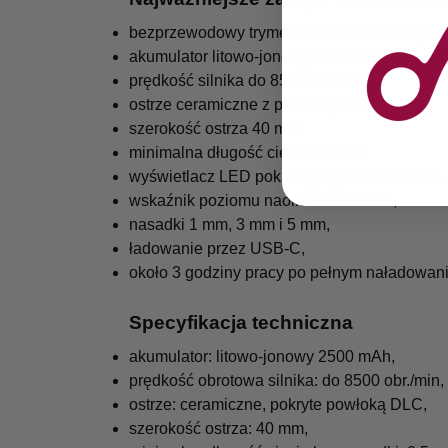
bezprzewodowy trymer do włosów i brody,
akumulator litowo-jonowy 2500 mAh,
prędkość silnika do 8500 obr./min,
ostrze ceramiczne z powłoką DLC,
szerokość ostrza 40 mm,
minimalna długość cięcia 0,5 mm,
wyświetlacz LED pokazujący poziom baterii,
wskaźnik poziomu naoliwienia ostrza,
nasadki 1 mm, 3 mm i 5 mm,
ładowanie przez USB-C,
około 3 godziny pracy po pełnym naładowani
Specyfikacja techniczna
akumulator: litowo-jonowy 2500 mAh,
prędkość obrotowa silnika: do 8500 obr./min,
ostrze: ceramiczne, pokryte powłoką DLC,
szerokość ostrza: 40 mm,