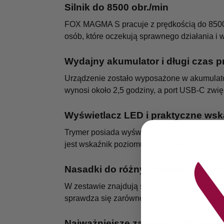
Silnik do 8500 obr./min
FOX MAGMA S pracuje z prędkością do 8500 ob
osób, które oczekują sprawnego działania i
Wydajny akumulator i długi czas p
Urządzenie zostało wyposażone w akumulato
wynosi około 2,5 godziny, a port USB-C zw
Wyświetlacz LED i praktyczne wsk
Trymer posiada wyświetlacz LED pokazujący 
jest wskaźnik poziomu naoliwienia ostrza, 
Nasadki do różnych długości cięci
W zestawie znajdują się nasadki 1 mm, 3 mm
sprawdza się zarówno przy krótszym strzyżen
Najważniejsze zalety FOX MAGMA