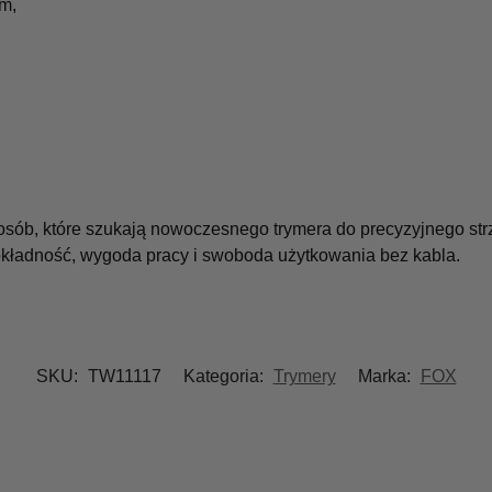
mm,
z osób, które szukają nowoczesnego trymera do precyzyjnego 
dokładność, wygoda pracy i swoboda użytkowania bez kabla.
SKU:
TW11117
Kategoria:
Trymery
Marka:
FOX