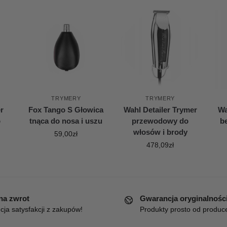
TRYMERY
TRYMERY
r
Fox Tango S Głowica
Wahl Detailer Trymer
Wa
o
tnąca do nosa i uszu
przewodowy do
b
włosów i brody
59,00
zł
478,09
zł
 na zwrot
Gwarancja oryginalnośc
ja satysfakcji z zakupów!
Produkty prosto od produc