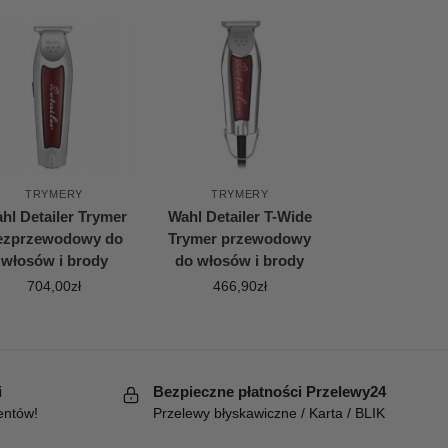
TRYMERY
TRYMERY
hl Detailer Trymer
Wahl Detailer T-Wide
ezprzewodowy do
Trymer przewodowy
włosów i brody
do włosów i brody
704,00
zł
466,90
zł
i
Bezpieczne płatności Przelewy24
entów!
Przelewy błyskawiczne / Karta / BLIK