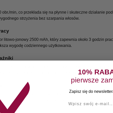
r./min, co przekłada się na płynne i skuteczne działanie pod
 wygodnego strzyżenia bez szarpania włosów.
racy
r litowo-jonowy 2500 mAh, który zapewnia około 3 godzin pra
iększa wygodę codziennego użytkowania.
aźniki
poziom naładowania baterii, co ułatwia kontrolę nad gotowoś
10% RAB
który pomaga zadbać o odpowiednią konserwację sprzętu.
pierwsze zam
a
Zapisz się do newslettera
 i 5 mm, które pozwalają łatwo dopasować długość cięcia do wy
iu, jak i przy precyzyjnym wyrównywaniu brody lub boków fryzu
E-mail
 S