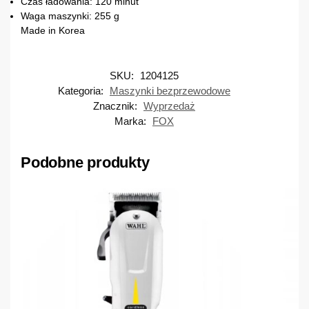
Czas ładowania: 120 minut
Waga maszynki: 255 g
Made in Korea
SKU:
1204125
Kategoria:
Maszynki bezprzewodowe
Znacznik:
Wyprzedaż
Marka:
FOX
Podobne produkty