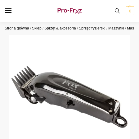
0
Strona główna
/
Sklep
/
Sprzęt & akcesoria
/
Sprzęt fryzjerski
/
Maszynki
/
Maszy