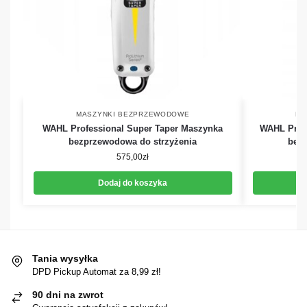
MASZYNKI BEZPRZEWODOWE
MA
WAHL Professional Super Taper Maszynka
WAHL Profe
bezprzewodowa do strzyżenia
bezp
575,00
zł
Dodaj do koszyka
Tania wysyłka
DPD Pickup Automat za 8,99 zł!
90 dni na zwrot