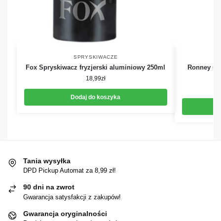
SPRYSKIWACZE
Fox Spryskiwacz fryzjerski aluminiowy 250ml
Ronney #01
18,99
zł
Dodaj do koszyka
Tania wysyłka
DPD Pickup Automat za 8,99 zł!
90 dni na zwrot
Gwarancja satysfakcji z zakupów!
Gwarancja oryginalności