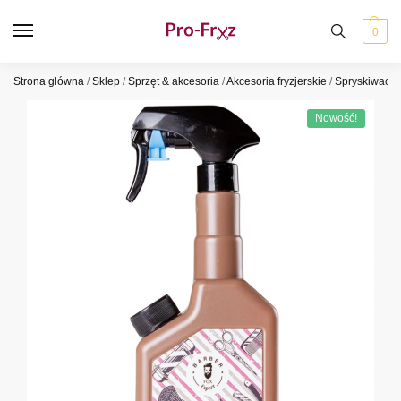
0
Strona główna
/
Sklep
/
Sprzęt & akcesoria
/
Akcesoria fryzjerskie
/
Spryskiwacz
Nowość!