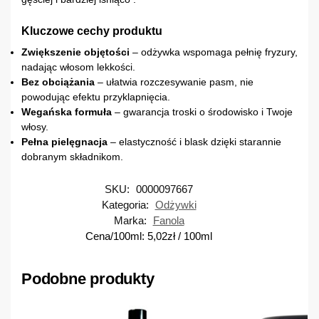
Kluczowe cechy produktu
Zwiększenie objętości
– odżywka wspomaga pełnię fryzury,
nadając włosom lekkości.
Bez obciążania
– ułatwia rozczesywanie pasm, nie
powodując efektu przyklapnięcia.
Wegańska formuła
– gwarancja troski o środowisko i Twoje
włosy.
Pełna pielęgnacja
– elastyczność i blask dzięki starannie
dobranym składnikom.
SKU:
0000097667
Kategoria:
Odżywki
Marka:
Fanola
Cena/100ml:
5,02
zł
/ 100ml
Podobne produkty