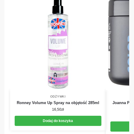
ODŻYWKI
Ronney Volume Up Spray na objętość 285ml
Joanna Pro
16,50
zł
Dodaj do koszyka