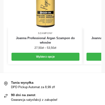
SZAMPONY
Joanna Professional Argan Szampon do
Joanna P
włosów
27,50
zł
–
53,50
zł
Wybierz opcje
Tania wysyłka
DPD Pickup Automat za 8,99 zł!
90 dni na zwrot
Gwarancja satysfakcji z zakupów!