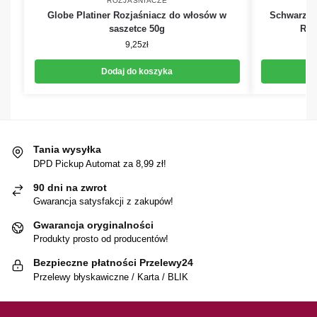
ROZJAŚNIACZE
Globe Platiner Rozjaśniacz do włosów w
Schwarzkop
saszetce 50g
Roz
9,25
zł
Dodaj do koszyka
Tania wysyłka
DPD Pickup Automat za 8,99 zł!
90 dni na zwrot
Gwarancja satysfakcji z zakupów!
Gwarancja oryginalności
Produkty prosto od producentów!
Bezpieczne płatności Przelewy24
Przelewy błyskawiczne / Karta / BLIK