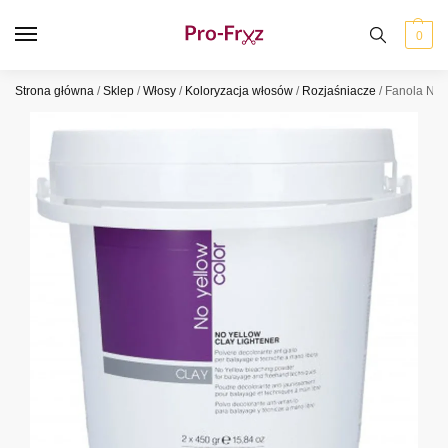
0
Strona główna
/
Sklep
/
Włosy
/
Koloryzacja włosów
/
Rozjaśniacze
/
Fanola No 